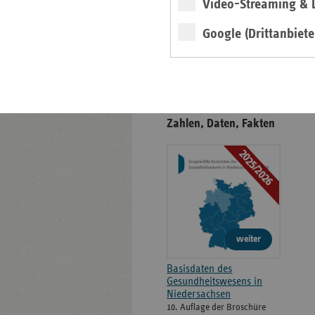
Video-Streaming & L
Positionen
Google (Drittanbiete
Veröffentlichungen
Gesundheitswesen in
Niedersachsen -
Zahlen, Daten, Fakten
2025/2026
weiter
Basisdaten des
Gesundheitswesens in
Niedersachsen
10. Auflage der Broschüre