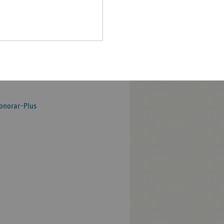
Pfalz
rationen ihre Honorare,
offene Sprechstunden sowie
rland
irkten sich ebenfalls
hsen
 – vor allem aufgrund der
hsen-
 das Gesamthonorar der
halt
uf 1,32 Milliarden Euro.
leswig-
lstein
Honorar-Plus
ringen