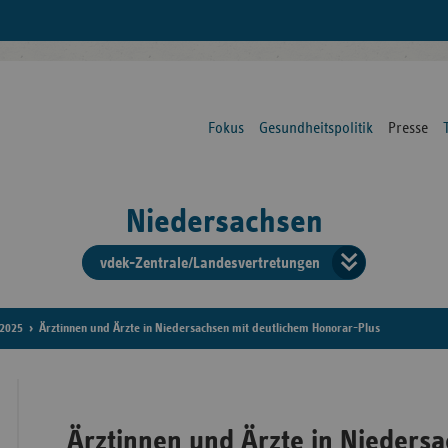
Fokus
Gesundheitspolitik
Presse
Niedersachsen
vdek-Zentrale/Landesvertretungen
Verba
der
2025
Ärztinnen und Ärzte in Niedersachsen mit deutlichem Honorar-Plus
Ersat
Ärztinnen und Ärzte in Niedersa
Bun