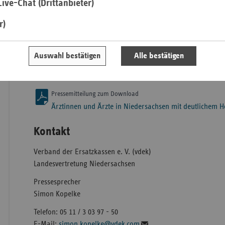
ive-Chat (Drittanbieter)
Besonders stark steigerten Fachgruppen mit ambulanten Ope
r)
darunter Dermatologen und Gastroenterologen. Zusätzliche 
Saa
die Behandlung von Patienten über die Terminservicestellen w
Sac
erhöhend aus. Kinderärzte erzielten ein Plus von 6,7 Prozent
Auswahl bestätigen
Alle bestätigen
Sac
inzwischen unbudgetierten Vergütung. Insgesamt belief sich
An
niedergelassenen Ärzte in Niedersachsen im ersten Quartal a
Sch
Pressemitteilung zum Download
Ho
Ärztinnen und Ärzte in Niedersachsen mit deutlichem 
Thü
Kontakt
Verband der Ersatzkassen e. V. (vdek)
Landesvertretung Niedersachsen
Pressesprecher
Simon Kopelke
Telefon: 05 11 / 3 03 97 - 50
E-Mail:
simon.kopelke@vdek.com