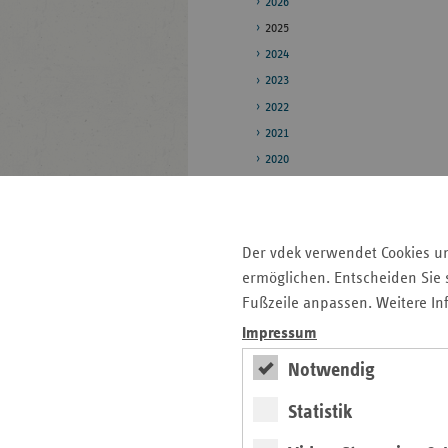
2026
2025
2024
2023
2022
2021
2020
2019
Pressestelle
Der vdek verwendet Cookies u
Bildarchiv
ermöglichen. Entscheiden Sie s
Fußzeile anpassen. Weitere In
Veröffentlichungen
Impressum
Notwendig
Seitenleiste
Auf einen Blick
mit
Statistik
Pressemitteilungen
weiteren
Informationen
Kontakt und Anfahrt