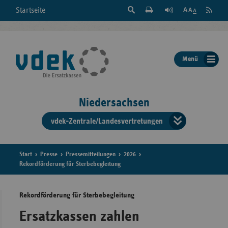
Suche
Seite
RSS
Startseite
Feed
einblenden
Drucken
abonni
Schrift
/
ausblenden
der
Menü
Seite
ändern
Niedersachsen
vdek-Zentrale/Landesvertretungen
Verband
der
Ersatzka
Start
Presse
Pressemitteilungen
2026
Rekordförderung für Sterbebegleitung
Rekordförderung für Sterbebegleitung
Bun
Ersatzkassen zahlen