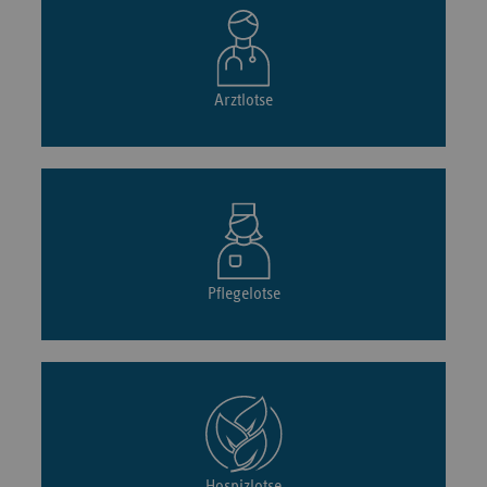
Arztlotse
Pflegelotse
Hospizlotse