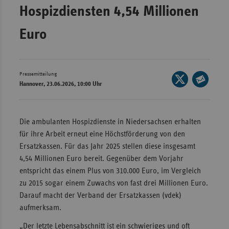
Hospizdiensten 4,54 Millionen
Wür
Euro
Bay
Ber
Bre
Pressemitteilung
Seite
Hannover, 23.06.2026, 10:00 Uhr
Ha
auf
Seite
X
Hes
per
teilen
E-
Mec
Die ambulanten Hospizdienste in Niedersachsen erhalten
Mail
Vo
für ihre Arbeit erneut eine Höchstförderung von den
teilen
Ersatzkassen. Für das Jahr 2025 stellen diese insgesamt
Nie
4,54 Millionen Euro bereit. Gegenüber dem Vorjahr
Nor
entspricht das einem Plus von 310.000 Euro, im Vergleich
Wes
zu 2015 sogar einem Zuwachs von fast drei Millionen Euro.
Darauf macht der Verband der Ersatzkassen (vdek)
Rhe
aufmerksam.
„Der letzte Lebensabschnitt ist ein schwieriges und oft
Saa