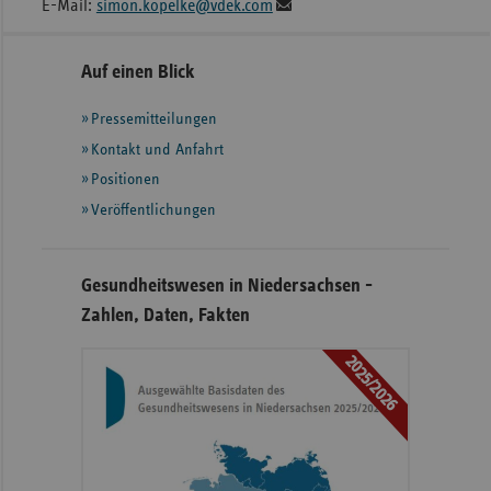
E-Mail:
simon.kopelke@vdek.com
Seitennavigation
Seitenleiste
Auf einen Blick
mit
Pressemitteilungen
weiteren
Informationen
Kontakt und Anfahrt
Positionen
Veröffentlichungen
Gesundheitswesen in Niedersachsen -
Zahlen, Daten, Fakten
2025/2026