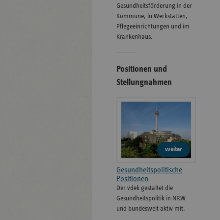
Gesund­heits­­förderung in der
Kommune, in Werk­stätten,
Pflege­einrichtungen und im
Kranken­haus.
Positionen und
Stellungnahmen
weiter
Gesundheitspolitische
Positionen
Der vdek gestaltet die
Gesundheitspolitik in NRW
und bundesweit aktiv mit.