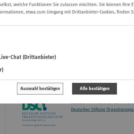
elbst, welche Funktionen Sie zulassen möchten. Sie können Ihre Ei
PDF zum Download
formationen, etwa zum Umgang mit Drittanbieter-Cookies, finden S
Saa
Organspende-Ausweis
Sac
PDF zum Download
Sac
Fragen und Antworten zu den Themen Organspende, Or
An
Transplantationsgesetz
Sch
ive-Chat (Drittanbieter)
Die gesetzlichen Krankenkassen 
Ho
der Selbsthilfeförderung nach § 
r)
Thü
Organspende NRW e.V.
. Das N
gesetzt: Mehr Organspenden dur
Selbsthilfe.
Auswahl bestätigen
Alle bestätigen
Weitere Informationen zum Thema
Deutschen Stiftung Organtranspla