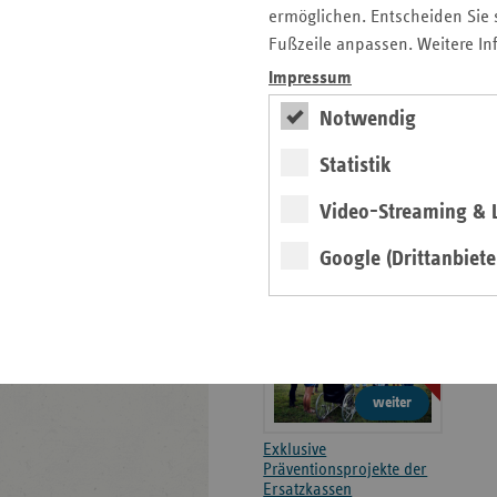
ermöglichen. Entscheiden Sie s
Fußzeile anpassen. Weitere In
Seitenleiste
Auf einen Blick
Impressum
mit
Pressemitteilungen
weiteren
Notwendig
Informationen
Kontakt und Anfahrt
Statistik
Ansprechpartner
Veranstaltungen
Video-Streaming & L
Google (Drittanbiete
Gesunde Lebenswelten
regionalstark
weiter
Exklusive
Präventionsprojekte der
Ersatzkassen