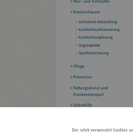
Heil- und Hilfsmittel
Krankenhäuser
Ambulante Behandlung
Krankenhausfinanzierung
Krankenhausplanung
Organspende
Qualitätssicherung
Pflege
Prävention
Rettungsdienst und
Krankentransport
Selbsthilfe
Vorsorge und Rehabilitation
Zahnärzte
Der vdek verwendet Cookies u