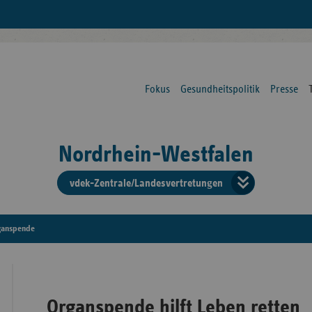
Fokus
Gesundheitspolitik
Presse
Nordrhein-Westfalen
vdek-Zentrale/Landesvertretungen
Verba
der
ganspende
Ersat
Organspende hilft Leben retten
Bun