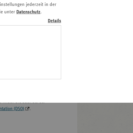
nstellungen jederzeit in der
Pfalz
ie unter
Datenschutz
.
rland
Details
hsen
hsen-
gantransplantation,
halt
leswig-
in NRW fördern in Rahmen
lstein
20h SGB V das
Netzwerk
ringen
etzwerk hat sich zum Ziel
ch Aufklärung und
 finden Sie auch bei der
ntation (DSO)
.