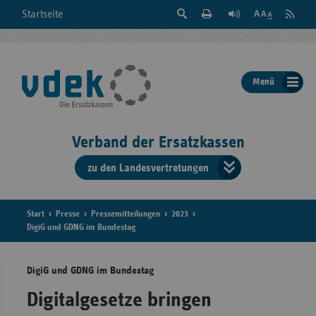
Suche
Seite
RSS
Startseite
Feed
einblenden
Drucken
abonni
Schrift
/
ausblenden
der
Menü
Seite
ändern
Verband der Ersatzkassen
zu den Landesvertretungen
Verband
der
Ersatzkass
Start
Presse
Pressemitteilungen
2023
DigiG und GDNG im Bundestag
vd
DigiG und GDNG im Bundestag
Bundes
Digitalgesetze bringen