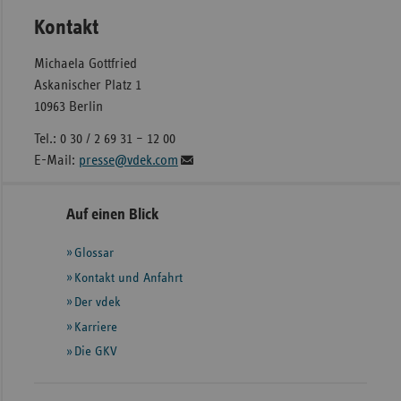
Kontakt
Michaela Gottfried
Askanischer Platz 1
10963 Berlin
Tel.: 0 30 / 2 69 31 – 12 00
E-Mail:
presse@vdek.com
Seitennavigation
Seitenleiste
Auf einen Blick
mit
Glossar
weiteren
Informationen
Kontakt und Anfahrt
Der vdek
Karriere
Die GKV