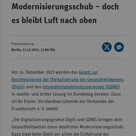
Bad
Modernisierungsschub – doch
Württe
es bleibt Luft nach oben
Bayern
Berlin
Breme
Pressemitteilung
Seite
Berlin, 13.12.2023, 12:00 Uhr
Hambu
auf
Seite
X
Hessen
per
teilen
E-
Meckle
Am 14. Dezember 2023 werden das
Gesetz zur
Mail
Vorpo
Beschleunigung der Digitalisierung des Gesundheitswesens
teilen
(DigiG)
und das
Gesundheitsdatennutzungsgesetz (GDNG)
Nieder
in zweiter und dritter Lesung im Bundestag beraten. Dazu
Nordrh
Ulrike Elsner, Vorstandsvorsitzende des Verbandes der
Westfa
Ersatzkassen e. V. (vdek):
Rheinl
„Die Digitalisierungsgesetze DigiG und GDNG bringen dem
Pfal
Gesundheitswesen einen deutlichen Modernisierungsschub.
Dazu trägt beim DigiG vor allem die Einführung der
Saarla