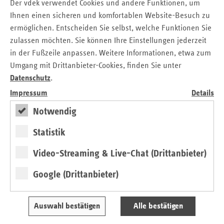
Der vdek verwendet Cookies und andere Funktionen, um
notwendigen Informationen zur Anmeldung der Kurse. Die
Ihnen einen sicheren und komfortablen Website-Besuch zu
Anbieter sparen so Zeit und Aufwand, da sie die
ermöglichen. Entscheiden Sie selbst, welche Funktionen Sie
Unterlagen nicht mehr allen Kassen einzeln vorlegen
zulassen möchten. Sie können Ihre Einstellungen jederzeit
müssen.
in der Fußzeile anpassen. Weitere Informationen, etwa zum
Alle drei Jahre werden die Kurse erneut einem
Umgang mit Drittanbieter-Cookies, finden Sie unter
Qualitätscheck unterzogen. Mit dieser regelmäßigen
Datenschutz
.
zentralen Prüfung soll erreicht werden, dass der (durchaus
Impressum
Details
gewollte) Wettbewerb der Krankenkassen nicht auf Kosten
der Qualität geht.
Notwendig
Statistik
Pressemitteilung
Video-Streaming & Live-Chat (Drittanbieter)
Flyer Zentrale Prüfstelle
Google (Drittanbieter)
Musterzertifikat
Auswahl bestätigen
Alle bestätigen
Fragen und Antworten