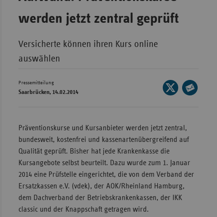
Wür
werden jetzt zentral geprüft
Bay
Versicherte können ihren Kurs online
Ber
auswählen
Bre
Ha
Pressemitteilung
Seite
Saarbrücken, 14.02.2014
auf
Hes
Seite
X
per
Mec
teilen
E-
Vo
Präventionskurse und Kursanbieter werden jetzt zentral,
Mail
bundesweit, kostenfrei und kassenartenübergreifend auf
Nie
teilen
Qualität geprüft. Bisher hat jede Krankenkasse die
Nor
Kursangebote selbst beurteilt. Dazu wurde zum 1. Januar
Wes
2014 eine Prüfstelle eingerichtet, die von dem Verband der
Ersatzkassen e.V. (vdek), der AOK/Rheinland Hamburg,
Rhe
dem Dachverband der Betriebskrankenkassen, der IKK
classic und der Knappschaft getragen wird.
Saa