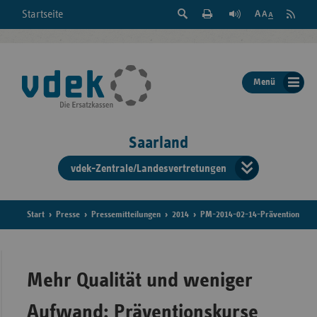
Suche
Seite
RSS
Startseite
Feed
einblenden
Drucken
abonni
Schrift
/
ausblenden
der
Menü
Seite
ändern
Saarland
vdek-Zentrale/Landesvertretungen
Verband
der
Ersatzka
Start
Presse
Pressemitteilungen
2014
PM-2014-02-14-Prävention
Bun
Mehr Qualität und weniger
Aufwand: Präventionskurse