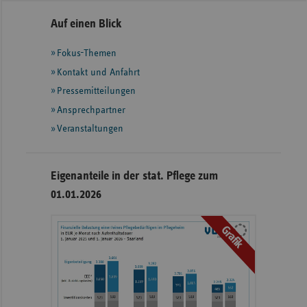
Seitennavigation
Seitenleiste
Auf einen Blick
mit
Fokus-Themen
weiteren
Informationen
Kontakt und Anfahrt
Pressemitteilungen
Ansprechpartner
Veranstaltungen
Eigenanteile in der stat. Pflege zum
01.01.2026
Grafik