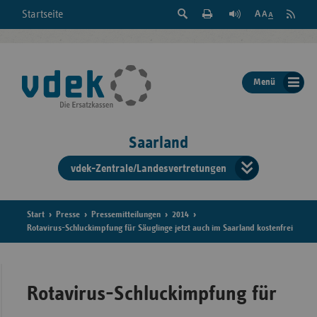
Suche
Seite
RSS
Startseite
Feed
einblenden
Drucken
abonni
Schrift
/
ausblenden
der
Menü
Seite
ändern
Saarland
vdek-Zentrale/Landesvertretungen
Verband
der
Ersatzka
Start
Presse
Pressemitteilungen
2014
Rotavirus-Schluckimpfung für Säuglinge jetzt auch im Saarland kostenfrei
Bun
Rotavirus-Schluckimpfung für