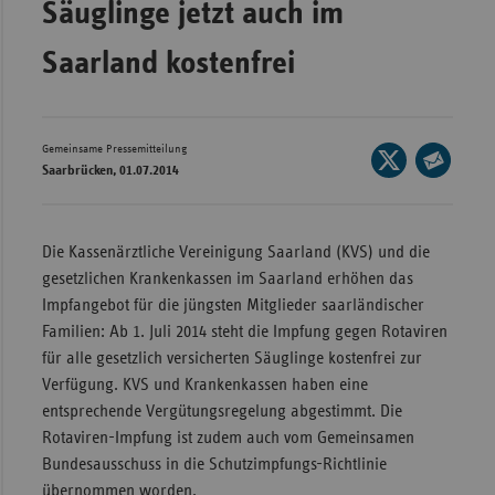
Säuglinge jetzt auch im
Wür
Saarland kostenfrei
Bay
Ber
Bre
Gemeinsame Pressemitteilung
Seite
Saarbrücken, 01.07.2014
auf
Ha
Seite
X
per
Hes
teilen
E-
Die Kassenärztliche Vereinigung Saarland (KVS) und die
Mec
Mail
gesetzlichen Krankenkassen im Saarland erhöhen das
Vo
teilen
Impfangebot für die jüngsten Mitglieder saarländischer
Nie
Familien: Ab 1. Juli 2014 steht die Impfung gegen Rotaviren
für alle gesetzlich versicherten Säuglinge kostenfrei zur
Nor
Verfügung. KVS und Krankenkassen haben eine
Wes
entsprechende Vergütungsregelung abgestimmt. Die
Rhe
Rotaviren-Impfung ist zudem auch vom Gemeinsamen
Bundesausschuss in die Schutzimpfungs-Richtlinie
Saa
übernommen worden.