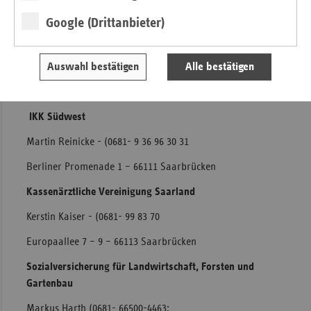
– Essenheimer Straße 126 – 55128 Mainz
Google (Drittanbieter)
Deutsche Rentenversicherung Knappschaft-Bahn-See
Alexander Quirin - ( 0681- 4002-1271
Auswahl bestätigen
Alle bestätigen
Regionaldirektion Saarbrücken – St. Johanner Straße 46 –
48 – 66111 Saarbrücken
IKK Südwest
Martin Reinicke - (0681- 9 36 96 30 31
Berliner Promenade 1 – 66111 Saarbrücken
Kassenärztliche Vereinigung Saarland
Kerstin Kaiser - (0681- 99 83 70
Europaallee 7 – 9 – 66113 Saarbrücken
Sozialversicherung für Landwirtschaft, Forsten und
Gartenbau
Markus Harth (0681- 66500-4463;