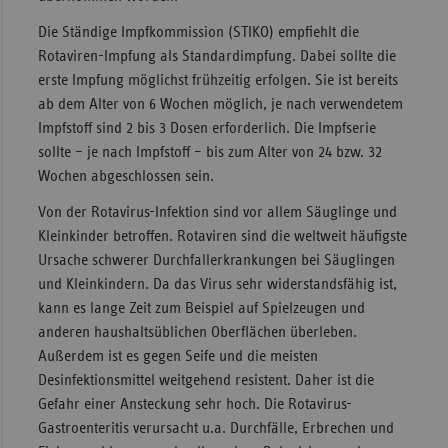
Sac
Die Ständige Impfkommission (STIKO) empfiehlt die
Rotaviren-Impfung als Standardimpfung. Dabei sollte die
Sac
erste Impfung möglichst frühzeitig erfolgen. Sie ist bereits
An
ab dem Alter von 6 Wochen möglich, je nach verwendetem
Sch
Impfstoff sind 2 bis 3 Dosen erforderlich. Die Impfserie
Ho
sollte – je nach Impfstoff – bis zum Alter von 24 bzw. 32
Wochen abgeschlossen sein.
Thü
Von der Rotavirus-Infektion sind vor allem Säuglinge und
Kleinkinder betroffen. Rotaviren sind die weltweit häufigste
Ursache schwerer Durchfallerkrankungen bei Säuglingen
und Kleinkindern. Da das Virus sehr widerstandsfähig ist,
kann es lange Zeit zum Beispiel auf Spielzeugen und
anderen haushaltsüblichen Oberflächen überleben.
Außerdem ist es gegen Seife und die meisten
Desinfektionsmittel weitgehend resistent. Daher ist die
Gefahr einer Ansteckung sehr hoch. Die Rotavirus-
Gastroenteritis verursacht u.a. Durchfälle, Erbrechen und