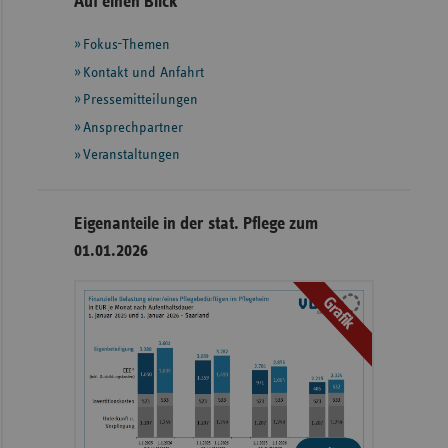
Seitennavigation
Seitenleiste
Auf einen Blick
mit
Fokus-Themen
weiteren
Informationen
Kontakt und Anfahrt
Pressemitteilungen
Ansprechpartner
Veranstaltungen
Eigenanteile in der stat. Pflege zum
01.01.2026
Grafik