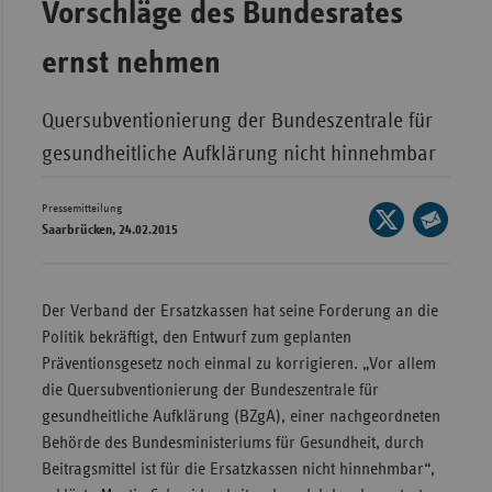
Vorschläge des Bundesrates
Wür
ernst nehmen
Bay
Ber
Quersubventionierung der Bundeszentrale für
Bre
gesundheitliche Aufklärung nicht hinnehmbar
Ha
Pressemitteilung
Seite
Hes
Saarbrücken, 24.02.2015
auf
Seite
Mec
X
per
Vo
teilen
E-
Der Verband der Ersatzkassen hat seine Forderung an die
Nie
Mail
Politik bekräftigt, den Entwurf zum geplanten
teilen
Nor
Präventionsgesetz noch einmal zu korrigieren. „Vor allem
Wes
die Quersubventionierung der Bundeszentrale für
gesundheitliche Aufklärung (BZgA), einer nachgeordneten
Rhe
Behörde des Bundesministeriums für Gesundheit, durch
Beitragsmittel ist für die Ersatzkassen nicht hinnehmbar“,
Saa