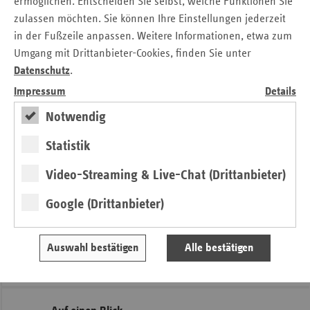
ermöglichen. Entscheiden Sie selbst, welche Funktionen Sie
hartnäckig bleiben und das Gesundheitsministerium in
zulassen möchten. Sie können Ihre Einstellungen jederzeit
Berlin dazu bewegen, das Präventionsgesetz entsprechend
in der Fußzeile anpassen. Weitere Informationen, etwa zum
zu ändern.
Umgang mit Drittanbieter-Cookies, finden Sie unter
Datenschutz
.
Impressum
Details
Notwendig
Pressemitteilung
Statistik
Kontakt
Video-Streaming & Live-Chat (Drittanbieter)
Angela Legrum
Google (Drittanbieter)
Verband der Ersatzkassen e. V. (vdek)
Landesvertretung Saarland
Auswahl bestätigen
Alle bestätigen
Tel.: 06 81 / 9 26 71 - 17
E-Mail:
angela.legrum@vdek.com