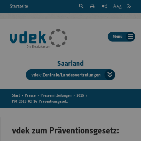
Suche
Seite
RSS
Startseite
Feed
einblenden
Drucken
abonni
Schrift
/
ausblenden
der
Menü
Seite
ändern
Saarland
vdek-Zentrale/Landesvertretungen
Verband
der
Ersatzka
Start
Presse
Pressemitteilungen
2015
PM-2015-02-14-Präventionsgesetz
Bun
vdek zum Präventionsgesetz: