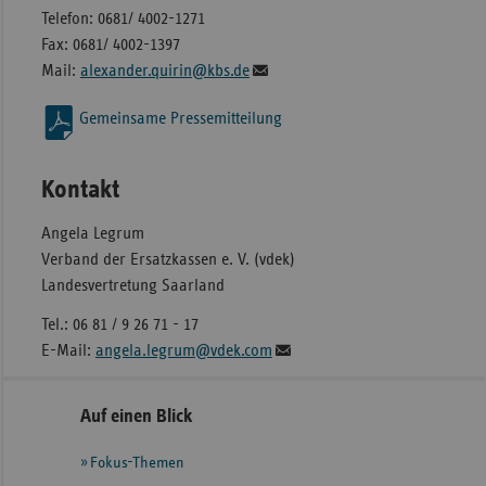
Telefon: 0681/ 4002-1271
Fax: 0681/ 4002-1397
Mail:
alexander.quirin@kbs.de
Gemeinsame Pressemitteilung
Kontakt
Angela Legrum
Verband der Ersatzkassen e. V. (vdek)
Landesvertretung Saarland
Tel.: 06 81 / 9 26 71 - 17
E-Mail:
angela.legrum@vdek.com
Seitennavigation
Seitenleiste
Auf einen Blick
mit
Fokus-Themen
weiteren