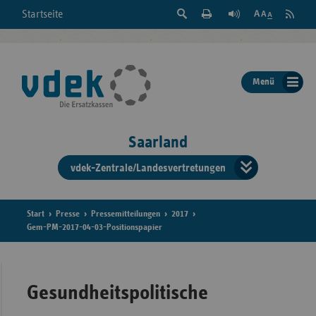
Suche
Seite
RSS
Startseite
Feed
einblenden
Drucken
abonni
Schrift
/
ausblenden
der
Menü
Seite
ändern
Saarland
vdek-Zentrale/Landesvertretungen
Verband
der
Ersatzka
Start
Presse
Pressemitteilungen
2017
Gem-PM-2017-04-03-Positionspapier
Bun
Gesundheitspolitische