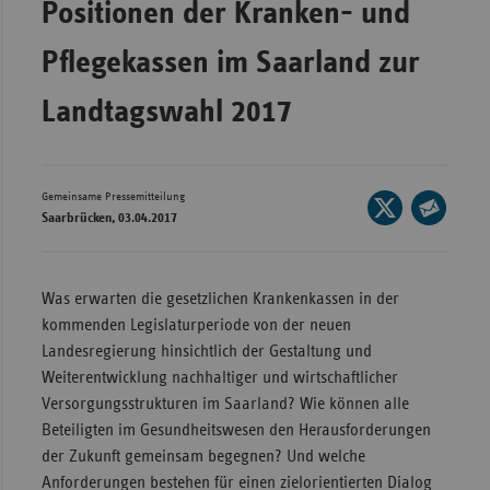
Positionen der Kranken- und
Wür
Pflegekassen im Saarland zur
Bay
Landtagswahl 2017
Ber
Bre
Ha
Gemeinsame Pressemitteilung
Seite
Hes
Saarbrücken, 03.04.2017
auf
Seite
X
Mec
per
teilen
Vo
E-
Was erwarten die gesetzlichen Krankenkassen in der
Mail
Nie
kommenden Legislaturperiode von der neuen
teilen
Landesregierung hinsichtlich der Gestaltung und
Nor
Weiterentwicklung nachhaltiger und wirtschaftlicher
Wes
Versorgungsstrukturen im Saarland? Wie können alle
Rhe
Beteiligten im Gesundheitswesen den Herausforderungen
der Zukunft gemeinsam begegnen? Und welche
Anforderungen bestehen für einen zielorientierten Dialog
Saa