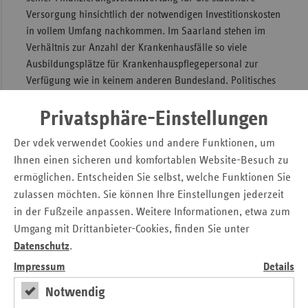
Versorgung hinsichtlich der notwendigen Investitionskosten
in vollem Umfang nachkommen. Im Saarland stehen im
Verhältnis zur Anzahl der Krankenhausfälle so viele
Ausbildungsplätze für Krankenhauspflegepersonal zur
Verfügung wie in keinem anderen Bundesland. Politisches
Ziel sollte es sein, die ausgebildeten Fachkräfte im
Saarland zu halten und für qualitativ hochwertige
Privatsphäre-Einstellungen
Krankenhausleistungen zum Wohle der Patienten
Der vdek verwendet Cookies und andere Funktionen, um
einzusetzen.
Ihnen einen sicheren und komfortablen Website-Besuch zu
2. Ambulante ärztliche Versorgung als Basis der
ermöglichen. Entscheiden Sie selbst, welche Funktionen Sie
medizinischen Versorgung stärken
zulassen möchten. Sie können Ihre Einstellungen jederzeit
in der Fußzeile anpassen. Weitere Informationen, etwa zum
Auch in Zukunft gilt es, zielgerichtete Maßnahmen zu
Umgang mit Drittanbieter-Cookies, finden Sie unter
ergreifen um den Hausarztberuf – besonders im ländlichen
Bereich – weiterhin attraktiv zu gestalten und damit einem
Datenschutz
.
etwaigen „Landarztmangel“ entgegen zu wirken. Dabei ist
Impressum
Details
die Förderung regionaler Dialoge notwendig, um
Notwendig
gemeinsam passgenaue Lösungen für eine wohnortnahe