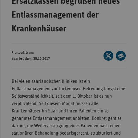
Ersatzkassen begrüßen neues
Wür
Entlassmanagement der
Bay
Krankenhäuser
Ber
Bre
Ha
Presseerklärung
Seite
Saarbrücken, 25.10.2017
auf
Hes
Seite
X
per
Mec
teilen
E-
Vo
Bei vielen saarländischen Kliniken ist ein
Mail
Entlassmanagement zur lückenlosen Betreuung längst eine
Nie
teilen
Selbstverständlichkeit, seit dem 1. Oktober ist es nun
Nor
verpflichtend: Seit diesem Monat müssen alle
Wes
Krankenhäuser im Saarland ihren Patienten ein so
genanntes Entlassmanagement anbieten. Konkret geht es
Rhe
darum, die Weiterversorgung eines Patienten nach einer
stationären Behandlung bedarfsgerecht, strukturiert und
Saa