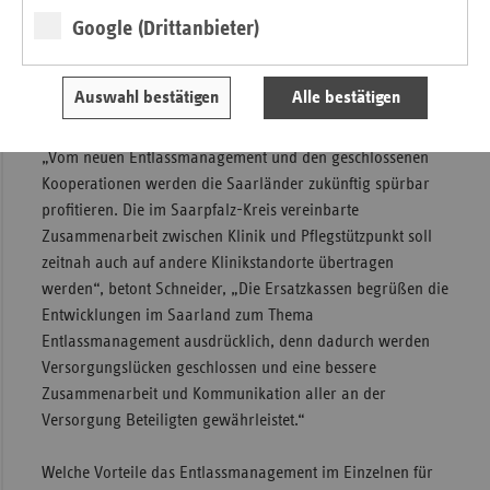
vdek-Landesvertretung Saarland, Thorsten Eich,
Google (Drittanbieter)
Geschäftsführer des Kreiskrankenhauses St. Ingbert und der
Saarpfalzkreis, vertreten durch den Landrat Dr. Theophil
Gallo, haben die Kooperation bereits Mitte September
Auswahl bestätigen
Alle bestätigen
geschlossen.
„Vom neuen Entlassmanagement und den geschlossenen
Kooperationen werden die Saarländer zukünftig spürbar
profitieren. Die im Saarpfalz-Kreis vereinbarte
Zusammenarbeit zwischen Klinik und Pflegstützpunkt soll
zeitnah auch auf andere Klinikstandorte übertragen
werden“, betont Schneider, „Die Ersatzkassen begrüßen die
Entwicklungen im Saarland zum Thema
Entlassmanagement ausdrücklich, denn dadurch werden
Versorgungslücken geschlossen und eine bessere
Zusammenarbeit und Kommunikation aller an der
Versorgung Beteiligten gewährleistet.“
Welche Vorteile das Entlassmanagement im Einzelnen für