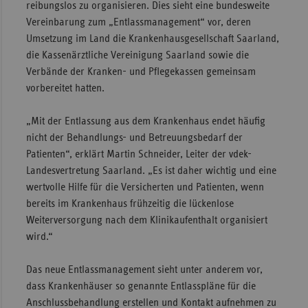
reibungslos zu organisieren. Dies sieht eine bundesweite
Sac
Vereinbarung zum „Entlassmanagement“ vor, deren
Umsetzung im Land die Krankenhausgesellschaft Saarland,
Sac
die Kassenärztliche Vereinigung Saarland sowie die
An
Verbände der Kranken- und Pflegekassen gemeinsam
Sch
vorbereitet hatten.
Ho
„Mit der Entlassung aus dem Krankenhaus endet häufig
Thü
nicht der Behandlungs- und Betreuungsbedarf der
Patienten“, erklärt Martin Schneider, Leiter der vdek-
Landesvertretung Saarland. „Es ist daher wichtig und eine
wertvolle Hilfe für die Versicherten und Patienten, wenn
bereits im Krankenhaus frühzeitig die lückenlose
Weiterversorgung nach dem Klinikaufenthalt organisiert
wird.“
Das neue Entlassmanagement sieht unter anderem vor,
dass Krankenhäuser so genannte Entlasspläne für die
Anschlussbehandlung erstellen und Kontakt aufnehmen zu