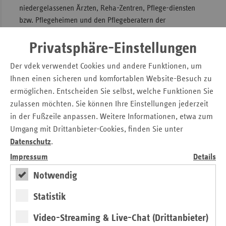
niedergelassenen Ärzten, Reha-Zentren, Pflege-diensten
bzw. Pflegeheimen und den Pflegeberatern der
Pflegestützpunkte im Saarland. Unterstützung erhalten sie
dabei von den gesetzlichen Kranken- und Pflegekassen.
Privatsphäre-Einstellungen
Kliniken können Arzneimittel für bis zu sieben Tage
Der vdek verwendet Cookies und andere Funktionen, um
verordnen, ebenso wie Heilmittel, etwa ein Rollator, oder
Ihnen einen sicheren und komfortablen Website-Besuch zu
Hilfsmittel, wie Ergo- oder Soziotherapie. Nun können die
ermöglichen. Entscheiden Sie selbst, welche Funktionen Sie
Kliniken ebenfalls Krank-schreibungen von bis zu sieben
zulassen möchten. Sie können Ihre Einstellungen jederzeit
Tagen ausstellen.
in der Fußzeile anpassen. Weitere Informationen, etwa zum
Saarpfalz-Kreis Vorreiter in Sachen Entlassmanagement
Umgang mit Drittanbieter-Cookies, finden Sie unter
Einer der bundesweit ersten Verträge zwischen einer Klinik
Datenschutz
.
und einem Pflegestützpunkt zum Entlassmanagement ist im
Impressum
Details
Saarpfalz-Kreis entstanden. Die Kooperation zwischen dem
Notwendig
Pflegestützpunkt Saarpfalz und dem Kreiskrankenhaus St.
Ingbert ist bereits vor In-Kraft-Treten der Verpflichtung
Statistik
geschlossen worden. Helga Setz, Geschäftsführerin des
Pflegestützpunktes sowie Referatsleiterin Pflege bei der
Video-Streaming & Live-Chat (Drittanbieter)