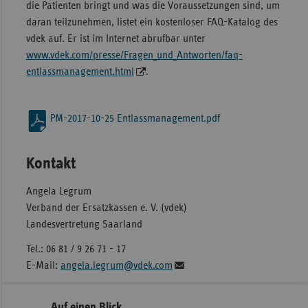
die Patienten bringt und was die Voraussetzungen sind, um
daran teilzunehmen, listet ein kostenloser FAQ-Katalog des
vdek auf. Er ist im Internet abrufbar unter
www.vdek.com/presse/Fragen_und_Antworten/faq-
entlassmanagement.html
.
PM-2017-10-25 Entlassmanagement.pdf
Kontakt
Angela Legrum
Verband der Ersatzkassen e. V. (vdek)
Landesvertretung Saarland
Tel.: 06 81 / 9 26 71 - 17
E-Mail:
angela.legrum@vdek.com
Seitennavigation
Seitenleiste
Auf einen Blick