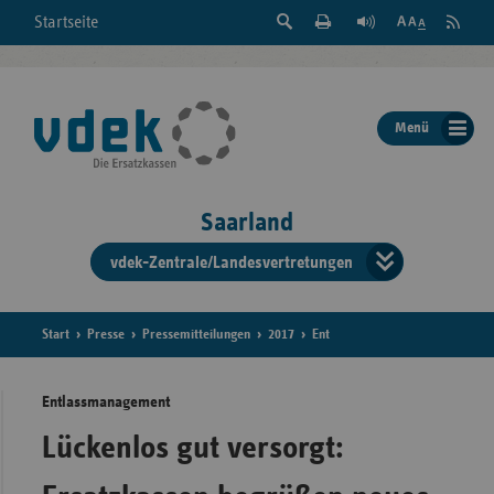
Suche
Seite
RSS
Startseite
Feed
einblenden
Drucken
abonni
Schrift
/
ausblenden
der
Menü
Seite
ändern
Saarland
vdek-Zentrale/Landesvertretungen
Verband
der
Ersatzka
Start
Presse
Pressemitteilungen
2017
Ent
Entlassmanagement
Bun
Lückenlos gut versorgt: