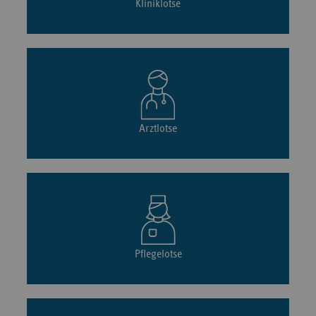
Kliniklotse
Arztlotse
Pflegelotse