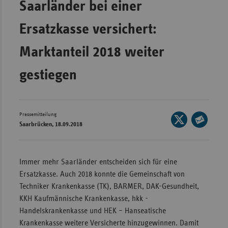
Saarländer bei einer
Wür
Ersatzkasse versichert:
Bay
Marktanteil 2018 weiter
Ber
Bre
gestiegen
Ha
Hes
Pressemitteilung
Seite
Mec
Saarbrücken, 18.09.2018
auf
Vo
Seite
X
per
Nie
teilen
E-
Immer mehr Saarländer entscheiden sich für eine
Nor
Mail
Ersatzkasse. Auch 2018 konnte die Gemeinschaft von
Wes
teilen
Techniker Krankenkasse (TK), BARMER, DAK-Gesundheit,
Rhe
KKH Kaufmännische Krankenkasse, hkk -
Handelskrankenkasse und HEK – Hanseatische
Krankenkasse weitere Versicherte hinzugewinnen. Damit
Saa