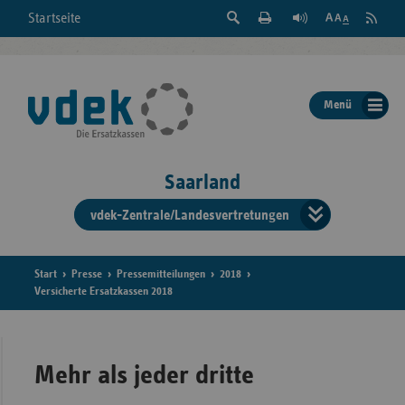
Suche
Seite
RSS
Startseite
Feed
einblenden
Drucken
abonni
Schrift
/
ausblenden
der
Menü
Seite
ändern
Saarland
vdek-Zentrale/Landesvertretungen
Verband
der
Ersatzka
Start
Presse
Pressemitteilungen
2018
Versicherte Ersatzkassen 2018
Bun
Mehr als jeder dritte