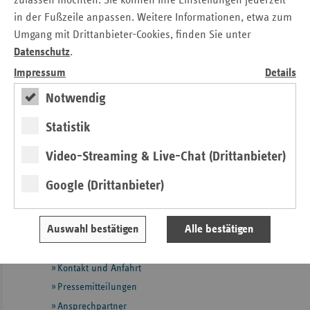
zulassen möchten. Sie können Ihre Einstellungen jederzeit
in der Fußzeile anpassen. Weitere Informationen, etwa zum
Marktanteil Ersatzkassen 2018 weiter gestiegen.pdf
Umgang mit Drittanbieter-Cookies, finden Sie unter
Datenschutz
.
Kontakt
Impressum
Details
Notwendig
Angela Legrum
Verband der Ersatzkassen e. V. (vdek)
Statistik
Landesvertretung Saarland
Video-Streaming & Live-Chat (Drittanbieter)
Tel.: 06 81 / 9 26 71 - 17
E-Mail:
angela.legrum@vdek.com
Google (Drittanbieter)
Seitennavigation
Seitenleiste
Auf einen Blick
Auswahl bestätigen
Alle bestätigen
mit
Fokus-Themen
weiteren
Informationen
Kontakt und Anfahrt
Pressemitteilungen
Ansprechpartner