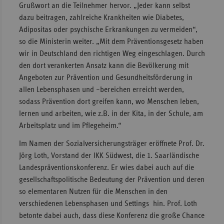
Grußwort an die Teilnehmer hervor. „Jeder kann selbst
Sac
dazu beitragen, zahlreiche Krankheiten wie Diabetes,
Adipositas oder psychische Erkrankungen zu vermeiden“,
Sac
so die Ministerin weiter. „Mit dem Präventionsgesetz haben
An
wir in Deutschland den richtigen Weg eingeschlagen. Durch
Sch
den dort verankerten Ansatz kann die Bevölkerung mit
Ho
Angeboten zur Prävention und Gesundheitsförderung in
Thü
allen Lebensphasen und –bereichen erreicht werden,
sodass Prävention dort greifen kann, wo Menschen leben,
lernen und arbeiten, wie z.B. in der Kita, in der Schule, am
Arbeitsplatz und im Pflegeheim.“
Im Namen der Sozialversicherungsträger eröffnete Prof. Dr.
Jörg Loth, Vorstand der IKK Südwest, die 1. Saarländische
Landespräventionskonferenz. Er wies dabei auch auf die
gesellschaftspolitische Bedeutung der Prävention und deren
so elementaren Nutzen für die Menschen in den
verschiedenen Lebensphasen und Settings hin. Prof. Loth
betonte dabei auch, dass diese Konferenz die große Chance