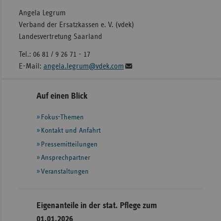
Angela Legrum
Verband der Ersatzkassen e. V. (vdek)
Landesvertretung Saarland
Tel.: 06 81 / 9 26 71 - 17
E-Mail:
angela.legrum@vdek.com
Seitennavigation
Seitenleiste
Auf einen Blick
mit
Fokus-Themen
weiteren
Informationen
Kontakt und Anfahrt
Pressemitteilungen
Ansprechpartner
Veranstaltungen
Eigenanteile in der stat. Pflege zum
01.01.2026