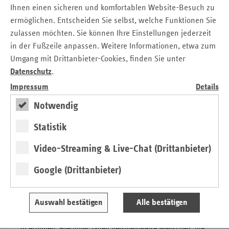
Beitrag geleistet. Die Konferenz hat Akteure in einen
Ihnen einen sicheren und komfortablen Website-Besuch zu
Austausch gebracht, die schon Präventionsprojekte für und
ermöglichen. Entscheiden Sie selbst, welche Funktionen Sie
mit den Saarländern gestalten. Ich bin mir sicher, dass
zulassen möchten. Sie können Ihre Einstellungen jederzeit
heute der Grundstein für viele weitere Präventionsprojekte
in der Fußzeile anpassen. Weitere Informationen, etwa zum
im Saarland gelegt wurde“, erklärte Martin Schneider,
Umgang mit Drittanbieter-Cookies, finden Sie unter
Leiter der vdek-Landesvertretung Saarland.
Datenschutz
.
Impressum
Details
Im Saarland sind bereits vielfältige Maßnahmen und
Strukturen durch die Partner der
Notwendig
Landesrahmenvereinbarung – die gesetzlichen Kranken-
und Pflegeversicherungen, die Rentenversicherungsträger
Statistik
und die Unfallversicherung – geschaffen worden. Diese
Video-Streaming & Live-Chat (Drittanbieter)
weiter zu entwickeln und zusammenzuführen, ist eine
gesamtgesellschaftliche Aufgabe, zu deren Umsetzung die
Google (Drittanbieter)
Landespräventionskonferenz beiträgt.
In der Zukunft kommt es darauf an, dass auch den
Auswahl bestätigen
Alle bestätigen
Menschen, die erhöhte Gesundheitsrisiken und gleichzeitig
geringere Gesundheitschance haben, neue Möglichkeiten
zu eröffnen. Hierunter fallen beispielsweise Menschen, die