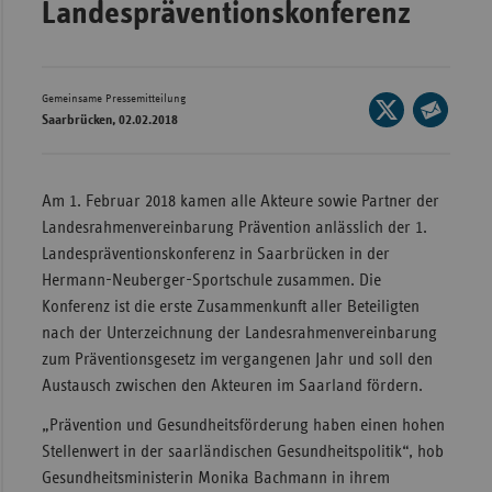
Landespräventionskonferenz
Wür
Bay
Gemeinsame Pressemitteilung
Seite
Ber
Saarbrücken, 02.02.2018
auf
Seite
Bre
X
per
Ha
teilen
E-
Am 1. Februar 2018 kamen alle Akteure sowie Partner der
Mail
Hes
Landesrahmenvereinbarung Prävention anlässlich der 1.
teilen
Landespräventionskonferenz in Saarbrücken in der
Mec
Hermann-Neuberger-Sportschule zusammen. Die
Vo
Konferenz ist die erste Zusammenkunft aller Beteiligten
Nie
nach der Unterzeichnung der Landesrahmenvereinbarung
Nor
zum Präventionsgesetz im vergangenen Jahr und soll den
Wes
Austausch zwischen den Akteuren im Saarland fördern.
Rhe
„Prävention und Gesundheitsförderung haben einen hohen
Stellenwert in der saarländischen Gesundheitspolitik“, hob
Gesundheitsministerin Monika Bachmann in ihrem
Saa