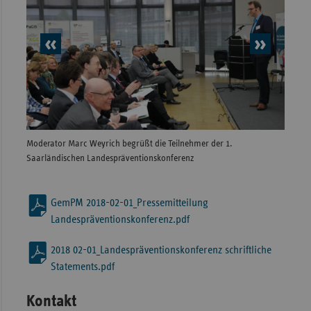
vorheriges
nächs
Element
Elem
Moderator Marc Weyrich begrüßt die Teilnehmer der 1.
Grußwo
Saarländischen Landespräventionskonferenz
Frauen
GemPM 2018-02-01_Pressemitteilung
Landespräventionskonferenz.pdf
2018 02-01_Landespräventionskonferenz schriftliche
Statements.pdf
Kontakt