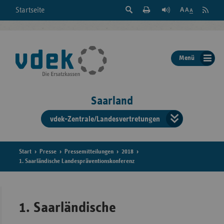
Suche
Seite
RSS
Startseite
Feed
einblenden
Drucken
abonni
Schrift
/
ausblenden
der
Menü
Seite
ändern
Saarland
vdek-Zentrale/Landesvertretungen
Verband
der
Ersatzka
Start
Presse
Pressemitteilungen
2018
1. Saarländische Landespräventionskonferenz
Bun
1. Saarländische