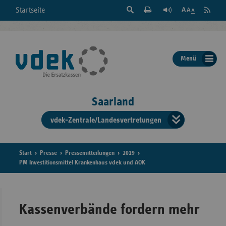
Suche
Seite
RSS
Startseite
Feed
einblenden
Drucken
abonni
Schrift
/
ausblenden
der
Menü
Seite
ändern
Saarland
vdek-Zentrale/Landesvertretungen
Verband
der
Ersatzka
Start
Presse
Pressemitteilungen
2019
PM Investitionsmittel Krankenhaus vdek und AOK
Bun
Kassenverbände fordern mehr