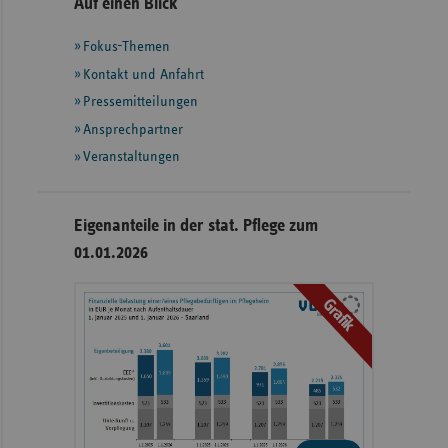
Seitennavigation
Seitenleiste
Auf einen Blick
mit
Fokus-Themen
weiteren
Informationen
Kontakt und Anfahrt
Pressemitteilungen
Ansprechpartner
Veranstaltungen
Eigenanteile in der stat. Pflege zum
01.01.2026
Grafik