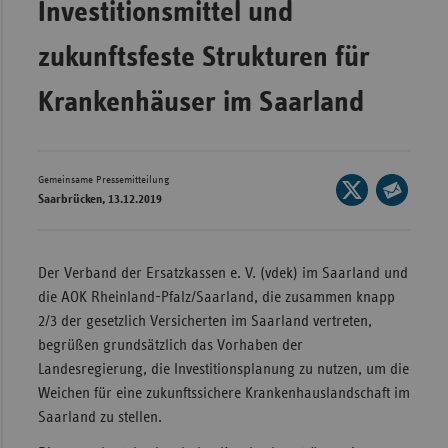
Investitionsmittel und
Wür
zukunftsfeste Strukturen für
Bay
Krankenhäuser im Saarland
Ber
Bre
Ha
Gemeinsame Pressemitteilung
Seite
Hes
Saarbrücken, 13.12.2019
auf
Seite
X
Mec
per
teilen
Vo
E-
Der Verband der Ersatzkassen e. V. (vdek) im Saarland und
Mail
Nie
die AOK Rheinland-Pfalz/Saarland, die zusammen knapp
teilen
2/3 der gesetzlich Versicherten im Saarland vertreten,
Nor
begrüßen grundsätzlich das Vorhaben der
Wes
Landesregierung, die Investitionsplanung zu nutzen, um die
Rhe
Weichen für eine zukunftssichere Krankenhauslandschaft im
Saarland zu stellen.
Saa