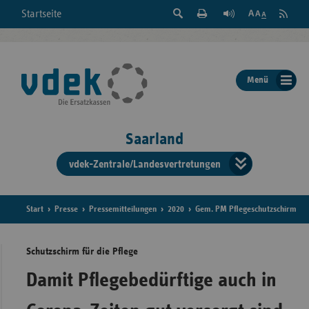
Suche
Seite
RSS
Startseite
Feed
einblenden
Drucken
abonni
Schrift
/
ausblenden
der
Menü
Seite
ändern
Saarland
vdek-Zentrale/Landesvertretungen
Verband
der
Ersatzka
Start
Presse
Pressemitteilungen
2020
Gem. PM Pflegeschutzschirm
Schutzschirm für die Pflege
Bun
Damit Pflegebedürftige auch in