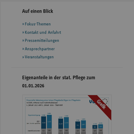
Seitennavigation
Seitenleiste
Auf einen Blick
mit
Fokus-Themen
weiteren
Informationen
Kontakt und Anfahrt
Pressemitteilungen
Ansprechpartner
Veranstaltungen
Eigenanteile in der stat. Pflege zum
01.01.2026
Grafik