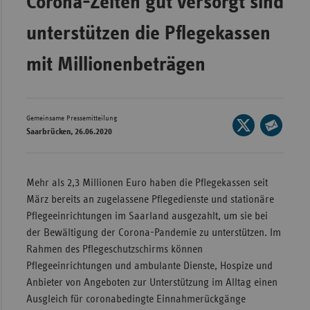
Corona-Zeiten gut versorgt sind
Wür
unterstützen die Pflegekassen
Bay
mit Millionenbeträgen
Ber
Bre
Ha
Gemeinsame Pressemitteilung
Seite
Saarbrücken, 26.06.2020
auf
Hes
Seite
X
per
Mec
teilen
E-
Vo
Mehr als 2,3 Millionen Euro haben die Pflegekassen seit
Mail
März bereits an zugelassene Pflegedienste und stationäre
Nie
teilen
Pflegeeinrichtungen im Saarland ausgezahlt, um sie bei
Nor
der Bewältigung der Corona-Pandemie zu unterstützen. Im
Wes
Rahmen des Pflegeschutzschirms können
Pflegeeinrichtungen und ambulante Dienste, Hospize und
Rhe
Anbieter von Angeboten zur Unterstützung im Alltag einen
Ausgleich für coronabedingte Einnahmerückgänge
Saa