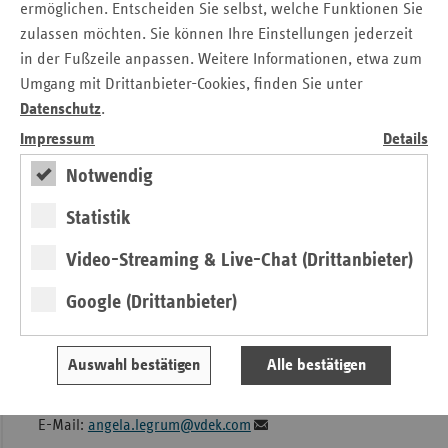
ermöglichen. Entscheiden Sie selbst, welche Funktionen Sie
versorgt werden.“
zulassen möchten. Sie können Ihre Einstellungen jederzeit
in der Fußzeile anpassen. Weitere Informationen, etwa zum
Weitere Informationen zur Antragstellung und die
Umgang mit Drittanbieter-Cookies, finden Sie unter
zuständigen Krankenkassen und Pflegekassen finden sie auf
Datenschutz
.
der Homepage des GKV-Spitzenverbands unter
https://ogy.de/7pcj
oder auf den Internetseiten der
Impressum
Details
beteiligten Pflegekassen.
Notwendig
Pressemitteilung als Download
Statistik
Corona-Schutzschirm für die Pflege
Video-Streaming & Live-Chat (Drittanbieter)
Kontakt
Google (Drittanbieter)
Angela Legrum
Verband der Ersatzkassen e. V. (vdek)
Landesvertretung Saarland
Auswahl bestätigen
Alle bestätigen
Tel.: 06 81 / 9 26 71 - 17
E-Mail:
angela.legrum@vdek.com