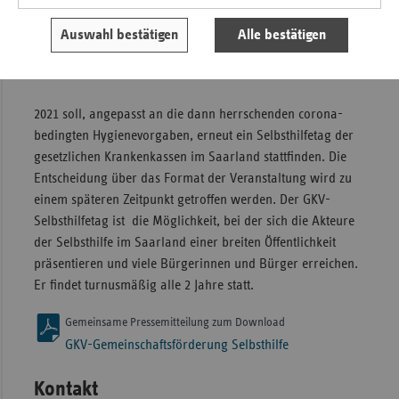
Frühjahr des vergangenen Jahres an die Verantwortlichen
der Selbsthilfe ausgezahlt. Aus dem Förderjahr 2020 stehen
Auswahl bestätigen
Alle bestätigen
noch Restmittel in Höhe von 63.039,30 Euro zur Verfügung.
Sie werden dem Gesamtbudget für das Jahr 2021 zugefügt.
2021 soll, angepasst an die dann herrschenden corona-
bedingten Hygienevorgaben, erneut ein Selbsthilfetag der
gesetzlichen Krankenkassen im Saarland stattfinden. Die
Entscheidung über das Format der Veranstaltung wird zu
einem späteren Zeitpunkt getroffen werden. Der GKV-
Selbsthilfetag ist die Möglichkeit, bei der sich die Akteure
der Selbsthilfe im Saarland einer breiten Öffentlichkeit
präsentieren und viele Bürgerinnen und Bürger erreichen.
Er findet turnusmäßig alle 2 Jahre statt.
Gemeinsame Pressemitteilung zum Download
GKV-Gemeinschaftsförderung Selbsthilfe
Kontakt