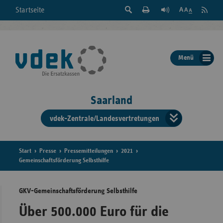
Suche
Seite
RSS
Startseite
Feed
einblenden
Drucken
abonni
Schrift
/
ausblenden
der
Menü
Seite
ändern
Saarland
vdek-Zentrale/Landesvertretungen
Verband
der
Ersatzka
Start
Presse
Pressemitteilungen
2021
Gemeinschaftsförderung Selbsthilfe
GKV-Gemeinschaftsförderung Selbsthilfe
Bun
Über 500.000 Euro für die