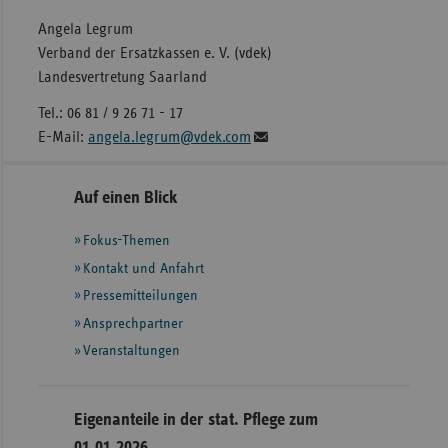
Angela Legrum
Verband der Ersatzkassen e. V. (vdek)
Landesvertretung Saarland
Tel.: 06 81 / 9 26 71 - 17
E-Mail:
angela.legrum@vdek.com
Seitennavigation
Seitenleiste
Auf einen Blick
mit
Fokus-Themen
weiteren
Informationen
Kontakt und Anfahrt
Pressemitteilungen
Ansprechpartner
Veranstaltungen
Eigenanteile in der stat. Pflege zum
01.01.2026