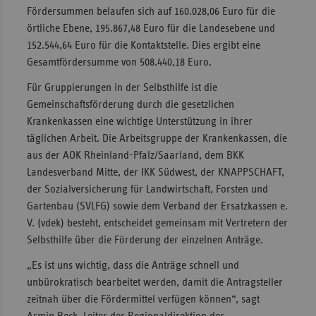
Fördersummen belaufen sich auf 160.028,06 Euro für die
Sac
örtliche Ebene, 195.867,48 Euro für die Landesebene und
Sac
152.544,64 Euro für die Kontaktstelle. Dies ergibt eine
An
Gesamtfördersumme von 508.440,18 Euro.
Sch
Für Gruppierungen in der Selbsthilfe ist die
Ho
Gemeinschaftsförderung durch die gesetzlichen
Krankenkassen eine wichtige Unterstützung in ihrer
Thü
täglichen Arbeit. Die Arbeitsgruppe der Krankenkassen, die
aus der AOK Rheinland-Pfalz/Saarland, dem BKK
Landesverband Mitte, der IKK Südwest, der KNAPPSCHAFT,
der Sozialversicherung für Landwirtschaft, Forsten und
Gartenbau (SVLFG) sowie dem Verband der Ersatzkassen e.
V. (vdek) besteht, entscheidet gemeinsam mit Vertretern der
Selbsthilfe über die Förderung der einzelnen Anträge.
„Es ist uns wichtig, dass die Anträge schnell und
unbürokratisch bearbeitet werden, damit die Antragsteller
zeitnah über die Fördermittel verfügen können“, sagt