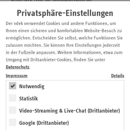
Armin Beck, Leiter der Regionaldirektion der
KNAPPSCHAFT in Saarbrücken. „Für die Betroffenen, die
Privatsphäre-Einstellungen
sich hilfesuchend an Selbsthilfegruppen wenden, sind diese
Angebote gerade in der uns alle beeinflussenden Situation
Der vdek verwendet Cookies und andere Funktionen, um
der Corona-Pandemie ein wichtiger Teil ihres Alltags und
Ihnen einen sicheren und komfortablen Website-Besuch zu
der Bewältigung ihrer Situation. Die Förderung der
ermöglichen. Entscheiden Sie selbst, welche Funktionen Sie
Gruppen und Landesverbände ist daher mehr als nur
zulassen möchten. Sie können Ihre Einstellungen jederzeit
gesetzlich geboten“, so Beck weiter.
in der Fußzeile anpassen. Weitere Informationen, etwa zum
Der überwiegende Teil der gestellten Anträge wurden
Umgang mit Drittanbieter-Cookies, finden Sie unter
positiv beschieden. Nur vier wurden wegen formeller
Datenschutz
.
Fehler abgelehnt. Ein Antrag wurde zurückgezogen, da die
Impressum
Details
Situation rund um die Corona-Pandemie keinerlei
Notwendig
Aktivitäten der entsprechenden Selbsthilfegruppe mehr
zugelassen hat. Insgesamt konnten 60 Antragsteller von
Statistik
einem vereinfachten Antragsverfahren Gebrauch machen
und mit wenig bürokratischem Aufwand eine Förderung
Video-Streaming & Live-Chat (Drittanbieter)
bis zu 500 Euro erhalten.
Google (Drittanbieter)
Der größte Teil der bewilligten Fördermittel wurde im