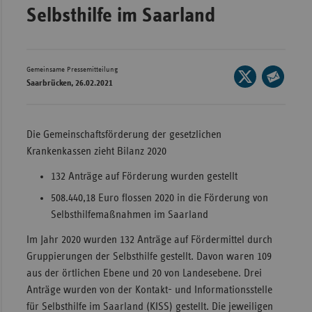
Selbsthilfe im Saarland
Wür
Bay
Ber
Gemeinsame Pressemitteilung
Seite
Saarbrücken, 26.02.2021
auf
Bre
Seite
X
per
Ha
teilen
E-
Die Gemeinschaftsförderung der gesetzlichen
Hes
Mail
Krankenkassen zieht Bilanz 2020
teilen
Mec
132 Anträge auf Förderung wurden gestellt
Vo
508.440,18 Euro flossen 2020 in die Förderung von
Nie
Selbsthilfemaßnahmen im Saarland
Nor
Im Jahr 2020 wurden 132 Anträge auf Fördermittel durch
Wes
Gruppierungen der Selbsthilfe gestellt. Davon waren 109
Rhe
aus der örtlichen Ebene und 20 von Landesebene. Drei
Anträge wurden von der Kontakt- und Informationsstelle
für Selbsthilfe im Saarland (KISS) gestellt. Die jeweiligen
Saa