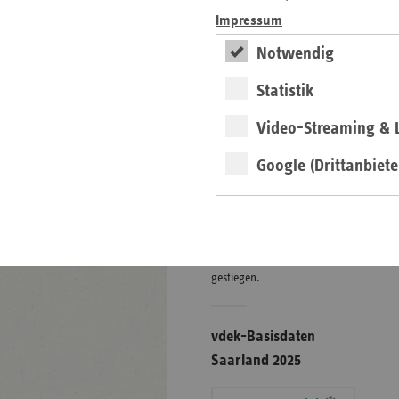
Impressum
Notwendig
Eigenanteile in der
stat. Pflege zum
Statistik
01.01.2026
Video-Streaming & L
Grafik
Google (Drittanbiete
weiter
Finanzielle Belastung ist in
der stationären Pflege erneut
gestiegen.
vdek-Basisdaten
Saarland 2025