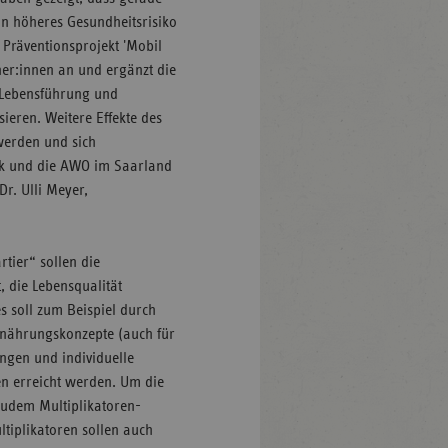
in höheres Gesundheitsrisiko
 Präventionsprojekt 'Mobil
ner:innen an und ergänzt die
e Lebensführung und
ieren. Weitere Effekte des
werden und sich
dek und die AWO im Saarland
Dr. Ulli Meyer,
tier“ sollen die
, die Lebensqualität
s soll zum Beispiel durch
nährungskonzepte (auch für
ungen und individuelle
n erreicht werden. Um die
 zudem Multiplikatoren-
tiplikatoren sollen auch