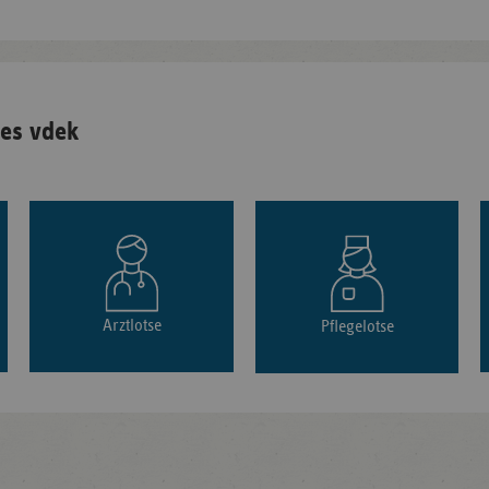
es vdek
Arztlotse
Pflegelotse