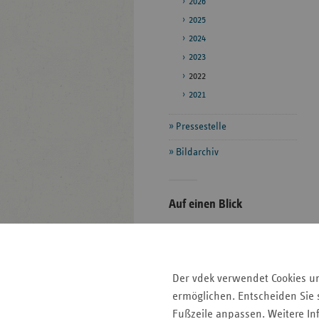
2026
2025
2024
2023
2022
2021
Pressestelle
Bildarchiv
Seitenleiste
Auf einen Blick
mit
Fokus-Themen
weiteren
Informationen
Kontakt und Anfahrt
Pressemitteilungen
Der vdek verwendet Cookies u
Ansprechpartner
ermöglichen. Entscheiden Sie s
Veranstaltungen
Fußzeile anpassen. Weitere In