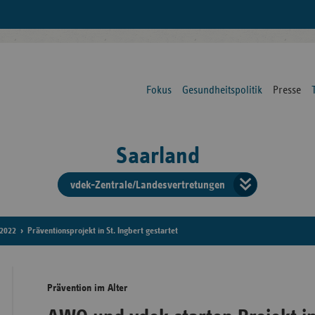
Fokus
Gesundheitspolitik
Presse
Saarland
vdek-Zentrale/Landesvertretungen
Verba
der
2022
Präventionsprojekt in St. Ingbert gestartet
Ersat
Prävention im Alter
Bun