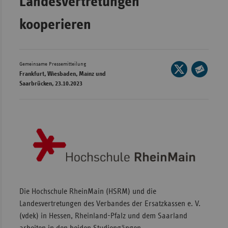
Landesvertretungen
Wür
kooperieren
Bay
Ber
Gemeinsame Pressemitteilung
Seite
Bre
Frankfurt, Wiesbaden, Mainz und
auf
Seite
Saarbrücken, 23.10.2023
Ha
X
per
Hes
teilen
E-
Mec
Mail
Vo
teilen
Nie
Nor
Wes
Die Hochschule RheinMain (HSRM) und die
Rhe
Landesvertretungen des Verbandes der Ersatzkassen e. V.
(vdek) in Hessen, Rheinland-Pfalz und dem Saarland
Saa