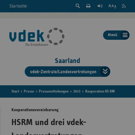
Suche
Seite
RSS
Startseite
Feed
einblenden
Drucken
abonni
Schrift
/
ausblenden
der
Menü
Seite
ändern
Saarland
vdek-Zentrale/Landesvertretungen
Verband
der
Ersatzka
Start
Presse
Pressemitteilungen
2023
Kooperation HS RM
Kooperationsvereinbarung
Bun
HSRM und drei vdek-