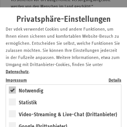
werden von den Menschen im Land geschätzt.“
Privatsphäre-Einstellungen
Ersatzkassen sind #regionalstark im
Der vdek verwendet Cookies und andere Funktionen, um
Saarland
Ihnen einen sicheren und komfortablen Website-Besuch zu
Die Zugehörigkeit zu einer Ersatzkasse bringt für die
ermöglichen. Entscheiden Sie selbst, welche Funktionen Sie
Versicherten viele Vorteile: Einerseits sind die Ersatzkassen
zulassen möchten. Sie können Ihre Einstellungen jederzeit
in der Region präsent und gestalten hier die Versorgung
in der Fußzeile anpassen. Weitere Informationen, etwa zum
aktiv mit. Andererseits profitieren die Versicherten der
Umgang mit Drittanbieter-Cookies, finden Sie unter
Ersatzkassen auch von deren bundesweiter Ausrichtung.
Datenschutz
.
Schneider: „Wir legen Wert darauf, dass die medizinische
Impressum
Details
Versorgung im Saarland genauso qualitativ hochwertig
organisiert wird wie in Bayern oder Mecklenburg-
Notwendig
Vorpommern und das in der Stadt wie auf dem Land.
Statistik
Außerdem haben die einzelnen Ersatzkassen bundesweit
einen einheitlichen Beitragssatz und stehen damit auch für
Video-Streaming & Live-Chat (Drittanbieter)
einen solidarischen Ausgleich innerhalb der
Versichertengemeinschaft.“
Google (Drittanbieter)