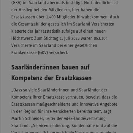
(GKV) im Saarland abermals bestätigt. Noch deutlicher ist
Sac
der Anstieg bei den Mitgliedern, hier haben die
Ersatzkassen über 1.400 Mitglieder hinzubekommen. Auch
Sac
die Gesamtzahl der gesetzlich im Saarland Versicherten
An
kletterte der Jahresstatistik zufolge auf einen neuen
Sch
Höchstwert: Zum Stichtag 1. Juli 2023 waren 853.304
Ho
Versicherte im Saarland bei einer gesetzlichen
Krankenkasse (GKV) versichert.
Thü
Saarländer:innen bauen auf
Kompetenz der Ersatzkassen
„Dass so viele Saarländerinnen und Saarländer der
Kompetenz ihrer Ersatzkasse vertrauen, beweist, dass die
Ersatzkassen maßgeschneiderte und innovative Angebote
in der Region für ihre Versicherten bereithalten“, sagt
Martin Schneider, Leiter der vdek-Landesvertretung
Saarland. „Serviceorientierung, Kundennähe und auf die
Versicherten vor Ort ausgerichtete Versorgungsangebote