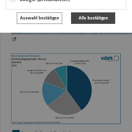
Aktuelle Grafiken zu Kranken- und Pflegeversicherung im
Saarland bietet der vdek in seinen Basisdaten zum
Auswahl bestätigen
Alle bestätigen
Gesundheitswesen Saarland 2023 unter
www.vdek.com/LVen/SAA/fokus/BasisdatenSaarland/Krankenvers