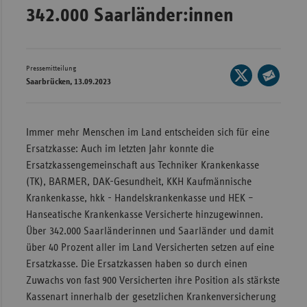
342.000 Saarländer:innen
Wür
Bay
Ber
Pressemitteilung
Seite
Saarbrücken, 13.09.2023
auf
Bre
Seite
X
per
Ha
teilen
E-
Immer mehr Menschen im Land entscheiden sich für eine
Hes
Mail
Ersatzkasse: Auch im letzten Jahr konnte die
teilen
Mec
Ersatzkassengemeinschaft aus Techniker Krankenkasse
Vo
(TK), BARMER, DAK-Gesundheit, KKH Kaufmännische
Krankenkasse, hkk - Handelskrankenkasse und HEK –
Nie
Hanseatische Krankenkasse Versicherte hinzugewinnen.
Nor
Über 342.000 Saarländerinnen und Saarländer und damit
Wes
über 40 Prozent aller im Land Versicherten setzen auf eine
Rhe
Ersatzkasse. Die Ersatzkassen haben so durch einen
Zuwachs von fast 900 Versicherten ihre Position als stärkste
Kassenart innerhalb der gesetzlichen Krankenversicherung
Saa