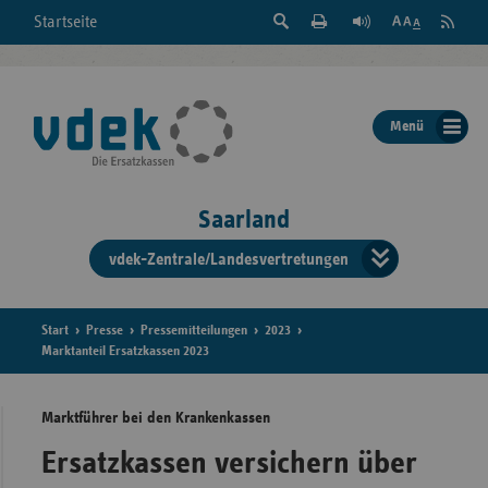
Suche
Seite
RSS
Startseite
Feed
einblenden
Drucken
abonni
Schrift
/
ausblenden
der
Menü
Seite
ändern
Saarland
vdek-Zentrale/Landesvertretungen
Verband
der
Ersatzka
Start
Presse
Pressemitteilungen
2023
Marktanteil Ersatzkassen 2023
Marktführer bei den Krankenkassen
Bun
Ersatzkassen versichern über