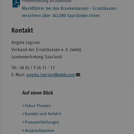
Pressemitteilung als Download
Marktführer bei den Krankenkassen - Ersatzkassen
versichern über 342.000 Saarländer:innen
Kontakt
Angela Legrum
Verband der Ersatzkassen e. V. (vdek)
Landesvertretung Saarland
Tel.: 06 81 / 9 26 71 - 17
E-Mail:
angela.legrum@vdek.com
Seitennavigation
Seitenleiste
Auf einen Blick
mit
Fokus-Themen
weiteren
Informationen
Kontakt und Anfahrt
Pressemitteilungen
Ansprechpartner