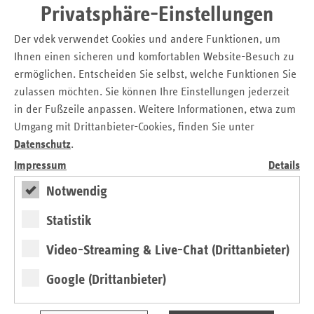
Privatsphäre-Einstellungen
Kompetenz der Ersatzkassen
Der vdek verwendet Cookies und andere Funktionen, um
„Dass so viele Saarländerinnen und Saarländer der
Ihnen einen sicheren und komfortablen Website-Besuch zu
Kompetenz ihrer Ersatzkasse vertrauen, beweist, dass die
ermöglichen. Entscheiden Sie selbst, welche Funktionen Sie
Ersatzkassen maßgeschneiderte und innovative Angebote
zulassen möchten. Sie können Ihre Einstellungen jederzeit
in der Region für ihre Versicherten bereithalten“, sagt
in der Fußzeile anpassen. Weitere Informationen, etwa zum
Martin Schneider, Leiter der vdek-Landesvertretung
Umgang mit Drittanbieter-Cookies, finden Sie unter
Saarland. „Serviceorientierung, Kundennähe und auf die
Datenschutz
.
Versicherten vor Ort ausgerichtete Versorgungsangebote
werden von den Menschen im Land geschätzt.“
Impressum
Details
Notwendig
Ersatzkassen sind #regionalstark im
Statistik
Saarland
Video-Streaming & Live-Chat (Drittanbieter)
Die Zugehörigkeit zu einer Ersatzkasse bringt für die
Versicherten viele Vorteile: Einerseits sind die Ersatzkassen
Google (Drittanbieter)
in der Region präsent und gestalten hier die Versorgung
aktiv mit. Andererseits profitieren die Versicherten der