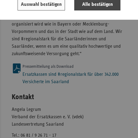
Ersatzkassen auch von deren bundesweiter Ausrichtung.
Auswahl bestätigen
Alle bestätigen
Schneider: „Wir legen Wert darauf, dass die medizinische
Versorgung im Saarland genauso qualitativ hochwertig
organisiert wird wie in Bayern oder Mecklenburg-
Vorpommern und das in der Stadt wie auf dem Land. Wir
sind #regionalstark für die Saarländerinnen und
Saarländer, wenn es um eine qualitativ hochwertige und
zukunftsweisende Versorgung geht.“
Pressemitteilung als Download
Ersatzkassen sind #regionalstark für über 342.000
Versicherte im Saarland
Kontakt
Angela Legrum
Verband der Ersatzkassen e. V. (vdek)
Landesvertretung Saarland
Tel.: 06 81 / 9 26 71 - 17