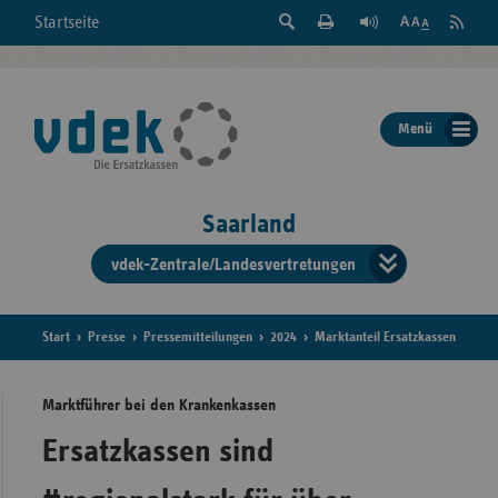
Suche
Seite
RSS
Startseite
Feed
einblenden
Drucken
abonni
Schrift
/
ausblenden
der
Menü
Seite
ändern
Saarland
vdek-Zentrale/Landesvertretungen
Verband
der
Ersatzka
Start
Presse
Pressemitteilungen
2024
Marktanteil Ersatzkassen
Marktführer bei den Krankenkassen
Bun
Ersatzkassen sind