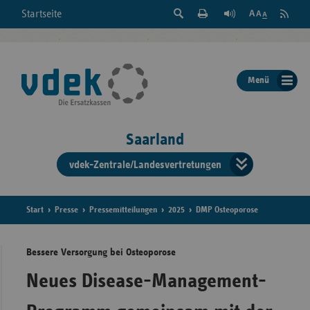
Suche
Seite
RSS
Startseite
Feed
einblenden
Drucken
abonni
Schrift
/
ausblenden
der
Menü
Seite
ändern
Saarland
vdek-Zentrale/Landesvertretungen
Verband
der
Ersatzka
Start
Presse
Pressemitteilungen
2025
DMP Osteoporose
Bessere Versorgung bei Osteoporose
Bun
Neues Disease-Management-