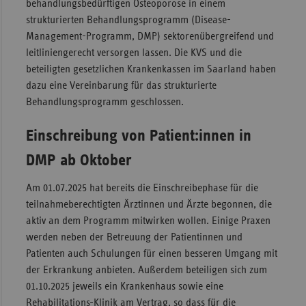
behandlungsbedürftigen Osteoporose in einem
Sac
strukturierten Behandlungsprogramm (Disease-
Management-Programm, DMP) sektorenübergreifend und
Sac
leitliniengerecht versorgen lassen. Die KVS und die
An
beteiligten gesetzlichen Krankenkassen im Saarland haben
Sch
dazu eine Vereinbarung für das strukturierte
Ho
Behandlungsprogramm geschlossen.
Thü
Einschreibung von Patient:innen in
DMP ab Oktober
Am 01.07.2025 hat bereits die Einschreibephase für die
teilnahmeberechtigten Ärztinnen und Ärzte begonnen, die
aktiv an dem Programm mitwirken wollen. Einige Praxen
werden neben der Betreuung der Patientinnen und
Patienten auch Schulungen für einen besseren Umgang mit
der Erkrankung anbieten. Außerdem beteiligen sich zum
01.10.2025 jeweils ein Krankenhaus sowie eine
Rehabilitations-Klinik am Vertrag, so dass für die