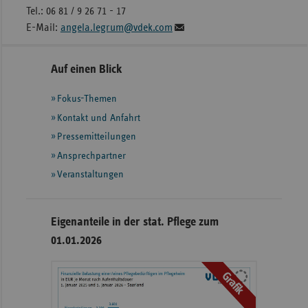
Tel.: 06 81 / 9 26 71 - 17
E-Mail:
angela.legrum@vdek.com
Seitennavigation
Seitenleiste
Auf einen Blick
mit
Fokus-Themen
weiteren
Informationen
Kontakt und Anfahrt
Pressemitteilungen
Ansprechpartner
Veranstaltungen
Eigenanteile in der stat. Pflege zum
01.01.2026
Grafik