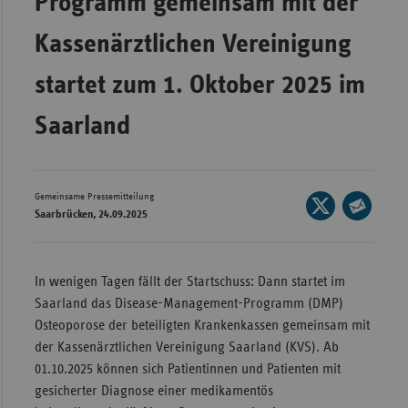
Programm gemeinsam mit der
Wür
Kassenärztlichen Vereinigung
Bay
startet zum 1. Oktober 2025 im
Ber
Saarland
Bre
Ha
Hes
Gemeinsame Pressemitteilung
Seite
Mec
Saarbrücken, 24.09.2025
auf
Seite
Vo
X
per
Nie
teilen
E-
In wenigen Tagen fällt der Startschuss: Dann startet im
Mail
Nor
Saarland das Disease-Management-Programm (DMP)
teilen
Wes
Osteoporose der beteiligten Krankenkassen gemeinsam mit
der Kassenärztlichen Vereinigung Saarland (KVS). Ab
Rhe
01.10.2025 können sich Patientinnen und Patienten mit
gesicherter Diagnose einer medikamentös
Saa