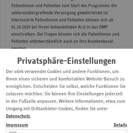
Patientinnen und Patienten zum Start des Programms die
sektorenübergreifende Versorgung gewährleistet ist.
Interessierte Patientinnen und Patienten können sich ab
01.10.2025 bei ihrem behandelnden Arzt in das DMP
einschreiben. Bei Fragen können sich die Patientinnen und
Patienten selbstverständlich auch an ihre Krankenkasse
wenden.
Privatsphäre-Einstellungen
DMP bringt bessere Versorgung und
Der vdek verwendet Cookies und andere Funktionen, um
mehr Lebensqualität
Ihnen einen sicheren und komfortablen Website-Besuch zu
„Ich begrüße, dass das neue Behandlungsangebot bald
ermöglichen. Entscheiden Sie selbst, welche Funktionen Sie
flächendeckend im Saarland startet. Durch das
zulassen möchten. Sie können Ihre Einstellungen jederzeit
strukturierte Versorgungskonzept kann die Qualität der
in der Fußzeile anpassen. Weitere Informationen, etwa zum
Betreuung von Osteoporose-Patientinnen und -Patienten
Umgang mit Drittanbieter-Cookies, finden Sie unter
verbessert werden. Gleichzeitig tragen die geplanten
Datenschutz
.
Schulungen dazu bei, Stürze und Frakturen mit möglichen
Impressum
Details
Langzeitfolgen zu vermeiden. Angesichts der wachsenden