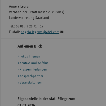
Angela Legrum
Verband der Ersatzkassen e. V. (vdek)
Landesvertretung Saarland
Tel.: 06 81 / 9 26 71 - 17
E-Mail:
angela.legrum@vdek.com
Seitennavigation
Seitenleiste
Auf einen Blick
mit
Fokus-Themen
weiteren
Informationen
Kontakt und Anfahrt
Pressemitteilungen
Ansprechpartner
Veranstaltungen
Eigenanteile in der stat. Pflege zum
01.01.2026