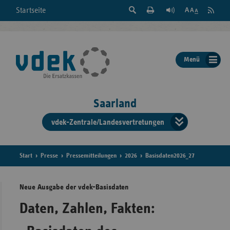
Suche
Seite
RSS
Startseite
Feed
einblenden
Drucken
abonni
Schrift
/
ausblenden
der
Menü
Seite
ändern
Saarland
vdek-Zentrale/Landesvertretungen
Verband
der
Ersatzka
Start
Presse
Pressemitteilungen
2026
Basisdaten2026_27
Neue Ausgabe der vdek-Basisdaten
Bun
Daten, Zahlen, Fakten: