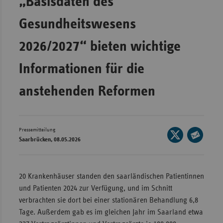
„Basisdaten des
Wür
Gesundheitswesens
Bay
2026/2027“ bieten wichtige
Ber
Informationen für die
Bre
Ha
anstehenden Reformen
Hes
Mec
Vo
Pressemitteilung
Seite
Saarbrücken, 08.05.2026
auf
Nie
Seite
X
per
Nor
teilen
E-
Wes
20 Krankenhäuser standen den saarländischen Patientinnen
Mail
und Patienten 2024 zur Verfügung, und im Schnitt
Rhe
teilen
verbrachten sie dort bei einer stationären Behandlung 6,8
Tage. Außerdem gab es im gleichen Jahr im Saarland etwa
Saa