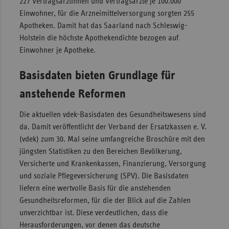
227 Vertragsärztinnen und Vertragsärzte je 100.000
Einwohner, für die Arzneimittelversorgung sorgten 255
Sac
Apotheken. Damit hat das Saarland nach Schleswig-
Sac
Holstein die höchste Apothekendichte bezogen auf
An
Einwohner je Apotheke.
Sch
Basisdaten bieten Grundlage für
Ho
Thü
anstehende Reformen
Die aktuellen vdek-Basisdaten des Gesundheitswesens sind
da. Damit veröffentlicht der Verband der Ersatzkassen e. V.
(vdek) zum 30. Mal seine umfangreiche Broschüre mit den
jüngsten Statistiken zu den Bereichen Bevölkerung,
Versicherte und Krankenkassen, Finanzierung, Versorgung
und soziale Pflegeversicherung (SPV). Die Basisdaten
liefern eine wertvolle Basis für die anstehenden
Gesundheitsreformen, für die der Blick auf die Zahlen
unverzichtbar ist. Diese verdeutlichen, dass die
Herausforderungen, vor denen das deutsche