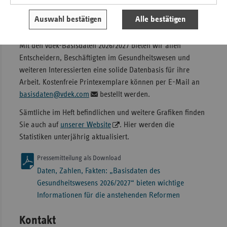
Nachschlagewerk zum
Auswahl bestätigen
Alle bestätigen
Gesundheitswesen veröffentlicht
Mit den vdek-Basisdaten 2026/2027 bieten wir allen
Entscheidern, Beschäftigten im Gesundheitswesen und
weiteren Interessierten eine solide Datenbasis für ihre
Arbeit. Kostenfreie Printexemplare können per E-Mail an
basisdaten@vdek.com
bestellt werden.
Sämtliche im Heft befindlichen und weitere Grafiken finden
Sie auch auf
unserer Website
. Hier werden die
Statistiken unterjährig aktualisiert.
Pressemitteilung als Download
Daten, Zahlen, Fakten: „Basisdaten des
Gesundheitswesens 2026/2027“ bieten wichtige
Informationen für die anstehenden Reformen
Kontakt