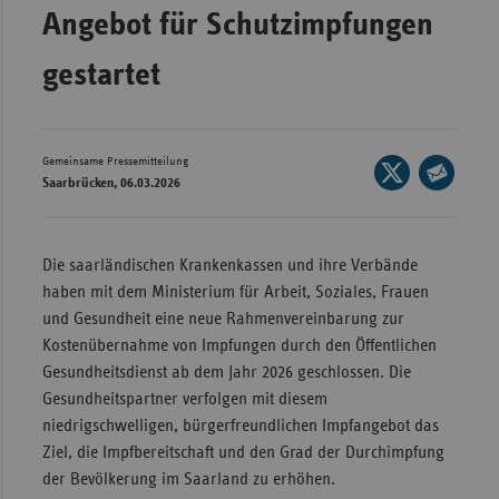
Angebot für Schutzimpfungen
Wür
gestartet
Bay
Ber
Bre
Gemeinsame Pressemitteilung
Seite
Saarbrücken, 06.03.2026
Ha
auf
Seite
X
Hes
per
teilen
E-
Mec
Die saarländischen Krankenkassen und ihre Verbände
Mail
Vo
haben mit dem Ministerium für Arbeit, Soziales, Frauen
teilen
und Gesundheit eine neue Rahmenvereinbarung zur
Nie
Kostenübernahme von Impfungen durch den Öffentlichen
Nor
Gesundheitsdienst ab dem Jahr 2026 geschlossen. Die
Wes
Gesundheitspartner verfolgen mit diesem
niedrigschwelligen, bürgerfreundlichen Impfangebot das
Rhe
Ziel, die Impfbereitschaft und den Grad der Durchimpfung
der Bevölkerung im Saarland zu erhöhen.
Saa