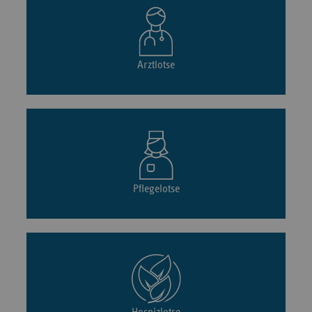
Arztlotse
Pflegelotse
Hospizlotse