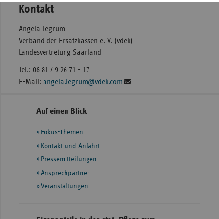
Kontakt
Angela Legrum
Verband der Ersatzkassen e. V. (vdek)
Landesvertretung Saarland
Tel.: 06 81 / 9 26 71 - 17
E-Mail:
angela.legrum@vdek.com
Seitennavigation
Seitenleiste
Auf einen Blick
mit
Fokus-Themen
weiteren
Informationen
Kontakt und Anfahrt
Pressemitteilungen
Ansprechpartner
Veranstaltungen