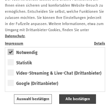
Vertreterinnen und Vertreter der gesetzlichen
Ihnen einen sicheren und komfortablen Website-Besuch zu
Krankenkassen und deren Landesverbände im Saarland.
ermöglichen. Entscheiden Sie selbst, welche Funktionen Sie
zulassen möchten. Sie können Ihre Einstellungen jederzeit
Die mit den Impfungen entstehenden Kosten für
in der Fußzeile anpassen. Weitere Informationen, etwa zum
Sachleistungen können die Ämter mit den gesetzlichen
Umgang mit Drittanbieter-Cookies, finden Sie unter
Krankenkassen entsprechend der Vereinbarung abrechnen.
Datenschutz
.
Die Versicherten müssen dazu nur ihre Gesundheitskarte
Impressum
Details
vorlegen. Eine vorherige Überweisung, zum Beispiel durch
die Hausärztin oder den Hausarzt, oder ein Rezept sind
Notwendig
nicht erforderlich. Die neue Regelung gilt für alle
Impfungen, die in der Schutzimpfungs-Richtlinie stehen und
Statistik
somit von der Ständigen Impfkommission beim Robert
Video-Streaming & Live-Chat (Drittanbieter)
Koch-Institut (STIKO) empfohlen werden.
Google (Drittanbieter)
Gemeinsame Pressemitteilung als Download
Gesundheitsversorgung im Saarland: Neues,
niedrigschwelliges Angebot für Schutzimpfungen
Auswahl bestätigen
Alle bestätigen
gestartet