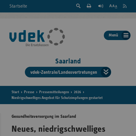
Suche
Seite
RSS
Startseite
Feed
einblenden
Drucken
abonni
Schrift
/
ausblenden
der
Menü
Seite
ändern
Saarland
vdek-Zentrale/Landesvertretungen
Verband
der
Ersatzka
Start
Presse
Pressemitteilungen
2026
Niedrigschwelliges Angebot für Schutzimpfungen gestartet
Gesundheitsversorgung im Saarland
Bun
Neues, niedrigschwelliges