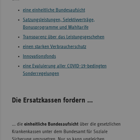
Sac
eine einheitliche Bundesaufsicht
Satzungsleistungen, Selektivverträge,
Sac
Bonusprogramme und Wahltarife
An
Transparenz über das Leistungsgeschehen
Sch
Ho
einen starken Verbraucherschutz
Thü
Innovationsfonds
eine Evaluierung aller COVID-19-bedingten
Sonderregelungen
Die Ersatzkassen fordern ...
... die
einheitliche Bundesaufsicht
über die gesetzlichen
Krankenkassen unter dem Bundesamt für Soziale
Sicherung umzusetzen. Nur so kann ungleichen