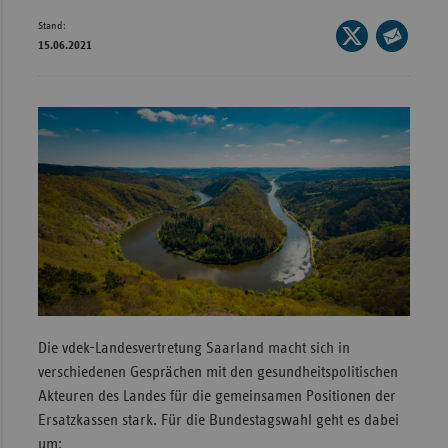
Stand:
Wür
Seite
15.06.2021
auf
Seite
Bay
X
per
Ber
teilen
E-
Bre
Mail
teilen
Ha
Hes
Mec
Vo
Nie
Nor
Die vdek-Landesvertretung Saarland macht sich in
Wes
verschiedenen Gesprächen mit den gesundheitspolitischen
Rhe
Akteuren des Landes für die gemeinsamen Positionen der
Ersatzkassen stark. Für die Bundestagswahl geht es dabei
Saa
um: