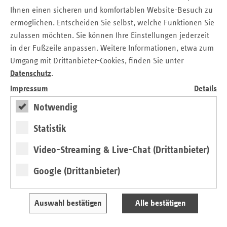
einheitliche Bundesaufsicht werden der Wettbewerb
Ihnen einen sicheren und komfortablen Website-Besuch zu
zwischen den Krankenkassen und die passgenaue
ermöglichen. Entscheiden Sie selbst, welche Funktionen Sie
Versorgung der Versicherten vor Ort gestärkt. Derzeit sind
zulassen möchten. Sie können Ihre Einstellungen jederzeit
die Ersatzkassen bei über 100 besonderen
in der Fußzeile anpassen. Weitere Informationen, etwa zum
Versorgungsverträgen im Saarland beteiligt. Durch diese
Umgang mit Drittanbieter-Cookies, finden Sie unter
besonderen Versorgungsverträge wird der individuelle
Datenschutz
.
Versorgungsbedarf im Saarland aufgegriffen und durch
passgenaue Angebote ergänzt. Die Ersatzkassen sind
Impressum
Details
#regionalstark
für die Versorgung der
Notwendig
Saarländer:innen.
Statistik
Video-Streaming & Live-Chat (Drittanbieter)
Google (Drittanbieter)
Auswahl bestätigen
Alle bestätigen
Für die Versorgung im Land ist es wichtig, dass
regionale Besonderheiten immer mitgedacht werden.