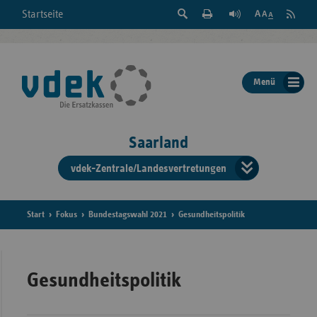
Suche
Seite
RSS
Startseite
Feed
einblenden
Drucken
abonni
Schrift
/
ausblenden
der
Menü
Seite
ändern
Saarland
vdek-Zentrale/Landesvertretungen
Verband
der
Ersatzka
Start
Fokus
Bundestagswahl 2021
Gesundheitspolitik
Bun
Gesundheitspolitik