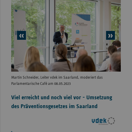
vorheriges
nächs
Element
Elem
Martin Schneider, Leiter vdek im Saarland, moderiert das
Gesund
Parlamentarische Café am 08.05.2023
Bedeut
Viel erreicht und noch viel vor - Umsetzung
des Präventionsgesetzes im Saarland