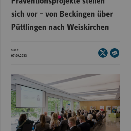
Präventionsprojekte stellen
Wür
sich vor - von Beckingen über
Bay
Püttlingen nach Weiskirchen
Ber
Bre
Ha
Stand:
Seite
07.09.2023
auf
Hes
Seite
X
per
Mec
teilen
E-
Vo
Mail
Nie
teilen
Nor
Wes
Rhe
Saa