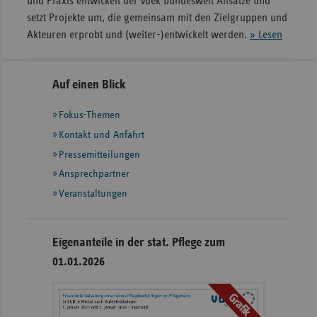
und Praxis entwickelt der vdek bundesweit Ansätze und
setzt Projekte um, die gemeinsam mit den Zielgruppen und
Akteuren erprobt und (weiter-)entwickelt werden.
» Lesen
Seitennavigation
Seitenleiste
Auf einen Blick
mit
Fokus-Themen
weiteren
Informationen
Kontakt und Anfahrt
Pressemitteilungen
Ansprechpartner
Veranstaltungen
Eigenanteile in der stat. Pflege zum
01.01.2026
Grafik