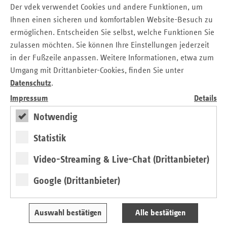
für Saarländer:innen in jeder Lebensphase. Dennoch
Der vdek verwendet Cookies und andere Funktionen, um
bleiben Zielgruppen, bei denen wir uns ein zusätzliches
Ihnen einen sicheren und komfortablen Website-Besuch zu
Angebot wünschen, beispielsweise Alleinerziehende,
ermöglichen. Entscheiden Sie selbst, welche Funktionen Sie
Menschen mit Beeinträchtigung und/ oder mit
zulassen möchten. Sie können Ihre Einstellungen jederzeit
Fluchterfahrung."
in der Fußzeile anpassen. Weitere Informationen, etwa zum
Michael Keck, 1. Vorsitzender PuGiS e. V. und Referatsleiter
Umgang mit Drittanbieter-Cookies, finden Sie unter
Ambulante Versorgung vdek Saarland
» Lesen
Datenschutz
.
Impressum
Details
Markt der Möglichkeiten -
Notwendig
Saarländische Präventionsprojekte
Statistik
stellen sich vor
Video-Streaming & Live-Chat (Drittanbieter)
Google (Drittanbieter)
Auswahl bestätigen
Alle bestätigen