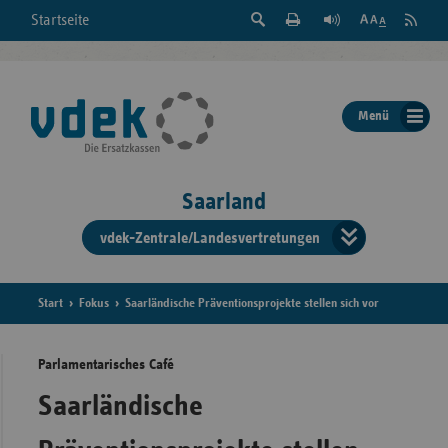
Suche
Seite
RSS
Startseite
Feed
einblenden
Drucken
abonni
Schrift
/
ausblenden
der
Menü
Seite
ändern
Saarland
vdek-Zentrale/Landesvertretungen
Verband
der
Ersatzka
Start
Fokus
Saarländische Präventionsprojekte stellen sich vor
Parlamentarisches Café
Bun
Saarländische