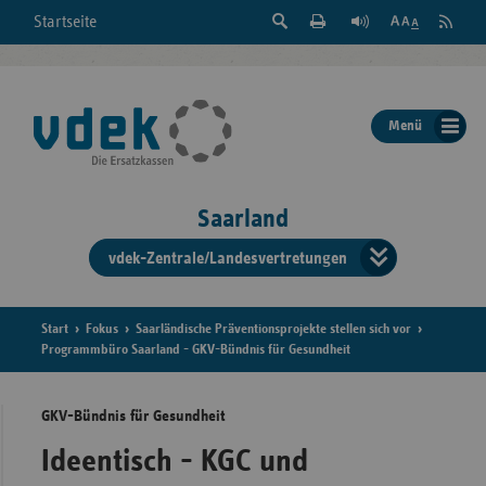
Suche
Seite
RSS
Startseite
Feed
einblenden
Drucken
abonni
Schrift
/
ausblenden
der
Menü
Seite
ändern
Saarland
vdek-Zentrale/Landesvertretungen
Verband
der
Ersatzka
Start
Fokus
Saarländische Präventionsprojekte stellen sich vor
Programmbüro Saarland - GKV-Bündnis für Gesundheit
GKV-Bündnis für Gesundheit
Bun
Ideentisch - KGC und