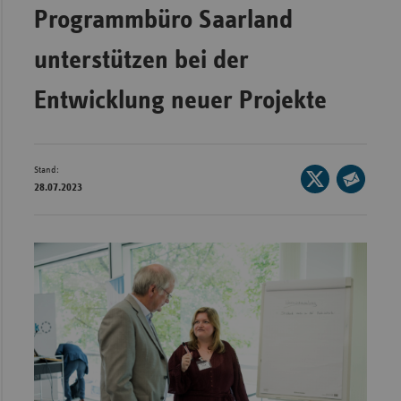
Programmbüro Saarland
Wür
unterstützen bei der
Bay
Ber
Entwicklung neuer Projekte
Bre
Ha
Stand:
Seite
Hes
28.07.2023
auf
Seite
Mec
X
per
Vo
teilen
E-
Nie
Mail
teilen
Nor
Wes
Rhe
Saa