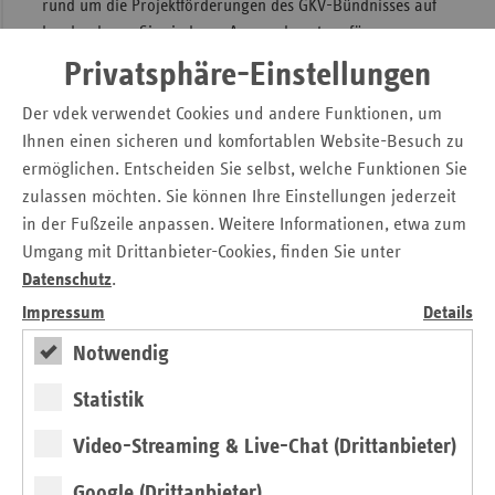
rund um die Projektförderungen des GKV-Bündnisses auf
Landesebene. Sie sind u.a. Ansprechpartner für
interessierte Kommunen und Projektträger bei der
Privatsphäre-Einstellungen
Antragstellung der Förderung gesundheitsförderlicher
Maßnahmen unterstützt.
Der vdek verwendet Cookies und andere Funktionen, um
Ihnen einen sicheren und komfortablen Website-Besuch zu
Im Saarland betreut das Programmbüro die Projekte
ermöglichen. Entscheiden Sie selbst, welche Funktionen Sie
FAMoS, FREUNDE, #freilenker, Generation Z wie Zukunft
zulassen möchten. Sie können Ihre Einstellungen jederzeit
und einige mehr.
» Lesen
in der Fußzeile anpassen. Weitere Informationen, etwa zum
Umgang mit Drittanbieter-Cookies, finden Sie unter
Datenschutz
.
Impressum
Details
Notwendig
vorheriges
nächs
Statistik
Element
Elem
Video-Streaming & Live-Chat (Drittanbieter)
Google (Drittanbieter)