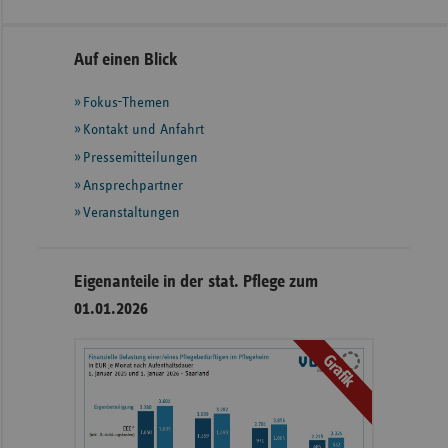
Seitennavigation
Seitenleiste
Auf einen Blick
mit
Fokus-Themen
weiteren
Informationen
Kontakt und Anfahrt
Pressemitteilungen
Ansprechpartner
Veranstaltungen
Eigenanteile in der stat. Pflege zum
01.01.2026
Grafik