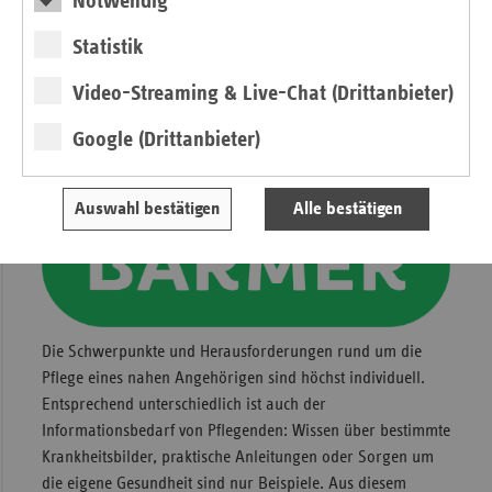
Notwendig
deren Angehörigen eine personalisierte und digitale
Versorgungsplattform.
Statistik
» Lesen
Video-Streaming & Live-Chat (Drittanbieter)
Google (Drittanbieter)
BARMER Pflegecoach - Hilfe bei Fragen rund
um das Pflegen zuhause
Auswahl bestätigen
Alle bestätigen
Die Schwerpunkte und Herausforderungen rund um die
Pflege eines nahen Angehörigen sind höchst individuell.
Entsprechend unterschiedlich ist auch der
Informationsbedarf von Pflegenden: Wissen über bestimmte
Krankheitsbilder, praktische Anleitungen oder Sorgen um
die eigene Gesundheit sind nur Beispiele. Aus diesem