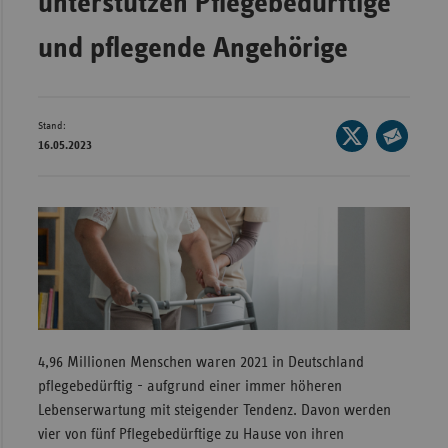
unterstützen Pflegebedürftige
Wür
und pflegende Angehörige
Bay
Ber
Stand:
Seite
Bre
16.05.2023
auf
Seite
Ha
X
per
Hes
teilen
E-
Mec
Mail
Vo
teilen
Nie
Nor
Wes
4,96 Millionen Menschen waren 2021 in Deutschland
Rhe
pflegebedürftig - aufgrund einer immer höheren
Lebenserwartung mit steigender Tendenz. Davon werden
vier von fünf Pflegebedürftige zu Hause von ihren
Saa