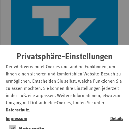
Privatsphäre-Einstellungen
Der vdek verwendet Cookies und andere Funktionen, um
Ihnen einen sicheren und komfortablen Website-Besuch zu
ermöglichen. Entscheiden Sie selbst, welche Funktionen Sie
zulassen möchten. Sie können Ihre Einstellungen jederzeit
in der Fußzeile anpassen. Weitere Informationen, etwa zum
Mit der
App TK-PflegeKompakt
steht die TK an der Seite
Umgang mit Drittanbieter-Cookies, finden Sie unter
ihrer Versicherten, wenn durch einen Pflegefall plötzlich
Datenschutz
.
alles anders ist. Die App bündelt alle wichtigen
Informationen und Services rund um das Thema Pflege und
Impressum
Details
Pflegebedürftigkeit. Sie bietet sowohl Betroffenen als auch