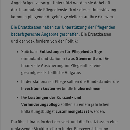
Angehörigen versorgt. Unterstützt werden sie dabei oft
Sac
durch ambulante Pflegedienste. Trotz dieser Unterstützung
kommen pflegende Angehörige vielfach an ihre Grenzen.
Sac
An
Die Ersatzkassen haben zur Unterstützung der Pflegenden
bedarfsgerechte Angebote geschaffen.
Die Ersatzkassen
Sch
und der vdek fordern von der Politik:
Ho
Spürbare
Entlastungen für Pflegebedürftige
Thü
(ambulant und stationär)
aus Steuermitteln
. Die
finanzielle Absicherung im Pflegefall ist eine
gesamtgesellschaftliche Aufgabe.
In der stationären Pflege sollten die Bundesländer die
Investitionskosten
verbindlich
übernehmen
.
Die
Leistungen der Kurzzeit- und
Verhinderungspflege
sollten zu einem jährlichen
Entlastungsbudget
zusammengefasst
werden.
Darüber hinaus fordert der vdek und die Ersatzkassen eine
umfassende Strukturreform in der Pflegeversicherung,