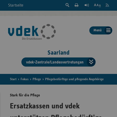
Suche
Seite
RSS
Startseite
Feed
einblenden
Drucken
abonni
Schrift
/
ausblenden
der
Menü
Seite
ändern
Saarland
vdek-Zentrale/Landesvertretungen
Verband
der
Ersatzka
Start
Fokus
Pflege
Pflegebedürftige und pflegende Angehörige
Stark für die Pflege
Bun
Ersatzkassen und vdek