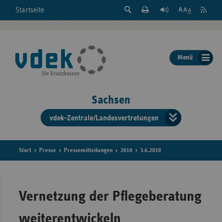
Suche
Seite
RSS
Startseite
Feed
einblenden
Drucken
abonni
Schrift
/
ausblenden
der
Menü
Seite
ändern
Sachsen
vdek-Zentrale/Landesvertretungen
Verband
der
Ersatzka
Start
Presse
Pressemitteilungen
2010
3.6.2010
Bun
Vernetzung der Pflegeberatung
weiterentwickeln