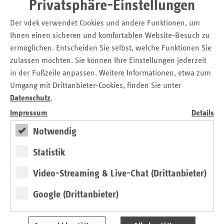
Betroffenen eine aufsuchende Beratung. Sachsen als
Privatsphäre-Einstellungen
Flächenland bietet mit der aufsuchenden Beratung und
Der vdek verwendet Cookies und andere Funktionen, um
dem Internetportal eine wohnortnähere Beratung, als dies
Ihnen einen sicheren und komfortablen Website-Besuch zu
mit Pflegestützpunkten entsprechend der Einwohnerzahl
ermöglichen. Entscheiden Sie selbst, welche Funktionen Sie
möglich wäre. Eine aufsuchende Beratung bzw.
Versorgungsplanung ermöglicht den Pflegebedürftigen
zulassen möchten. Sie können Ihre Einstellungen jederzeit
vielfach erst die Mitbestimmung an der eigenen
in der Fußzeile anpassen. Weitere Informationen, etwa zum
Versorgungssituation.
Umgang mit Drittanbieter-Cookies, finden Sie unter
Datenschutz
.
Ein insgesamt erhöhter Beratungsbedarf ist in
Impressum
Details
großflächigen Landkreisen festzustellen. Allein im
Landkreis Görlitz wurden 47 Prozent der 1.683 Beratungen
Notwendig
abgefordert.
Statistik
68 Prozent der Beratungsfälle konnten unmittelbar bei der
angefragten Stelle geklärt werden. Für 32 Prozent war die
Video-Streaming & Live-Chat (Drittanbieter)
weitere Kontaktaufnahme zu anderen Partnern des
Netzwerks erforderlich. Hier zahlte sich aus, dass die enge
Google (Drittanbieter)
Kooperation beispielsweise zwischen Pflegeberatern der
Kassen und Mitarbeitern der Sozialämter intensiv