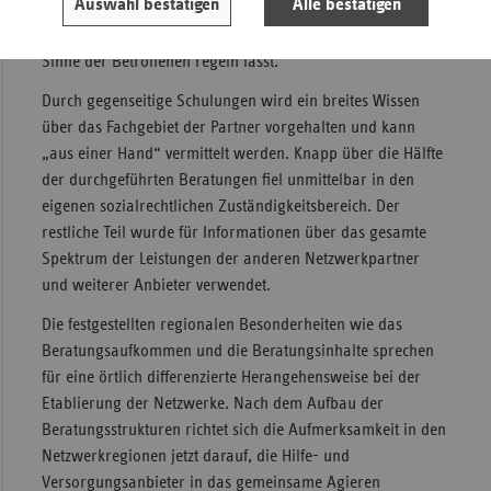
Auswahl bestätigen
Alle bestätigen
entwickelt und ausgebaut wurde, die Ansprechpartner
einander bekannt sind und sich vieles unbürokratisch im
Sinne der Betroffenen regeln lässt.
Durch gegenseitige Schulungen wird ein breites Wissen
über das Fachgebiet der Partner vorgehalten und kann
„aus einer Hand“ vermittelt werden. Knapp über die Hälfte
der durchgeführten Beratungen fiel unmittelbar in den
eigenen sozialrechtlichen Zuständigkeitsbereich. Der
restliche Teil wurde für Informationen über das gesamte
Spektrum der Leistungen der anderen Netzwerkpartner
und weiterer Anbieter verwendet.
Die festgestellten regionalen Besonderheiten wie das
Beratungsaufkommen und die Beratungsinhalte sprechen
für eine örtlich differenzierte Herangehensweise bei der
Etablierung der Netzwerke. Nach dem Aufbau der
Beratungsstrukturen richtet sich die Aufmerksamkeit in den
Netzwerkregionen jetzt darauf, die Hilfe- und
Versorgungsanbieter in das gemeinsame Agieren