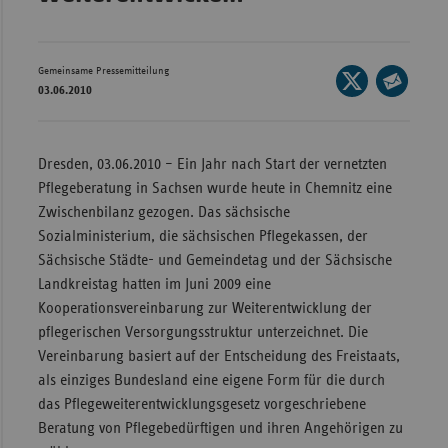
Wür
Bay
Gemeinsame Pressemitteilung
Seite
03.06.2010
Ber
auf
Seite
X
per
Bre
teilen
E-
Dresden, 03.06.2010 – Ein Jahr nach Start der vernetzten
Ha
Mail
Pflegeberatung in Sachsen wurde heute in Chemnitz eine
Hes
teilen
Zwischenbilanz gezogen. Das sächsische
Mec
Sozialministerium, die sächsischen Pflegekassen, der
Vo
Sächsische Städte- und Gemeindetag und der Sächsische
Landkreistag hatten im Juni 2009 eine
Nie
Kooperationsvereinbarung zur Weiterentwicklung der
Nor
pflegerischen Versorgungsstruktur unterzeichnet. Die
Wes
Vereinbarung basiert auf der Entscheidung des Freistaats,
als einziges Bundesland eine eigene Form für die durch
Rhe
das Pflegeweiterentwicklungsgesetz vorgeschriebene
Beratung von Pflegebedürftigen und ihren Angehörigen zu
Saa