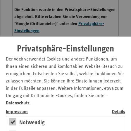
Sac
Die Funktion wurde in den Privatsphäre-Einstellungen
abgelehnt. Bitte erlauben Sie die Verwendung von
Sac
"Google (Drittanbieter)" unter den
Privatsphäre-
An
Einstellungen
.
Sch
Ho
Anfahrt mit öffentlichen
Privatsphäre-Einstellungen
Thü
Verkehrsmitteln:
Der vdek verwendet Cookies und andere Funktionen, um
Ihnen einen sicheren und komfortablen Website-Besuch zu
Hauptbahnhof: Straßenbahn Linie 3 (Richtung Wilder
ermöglichen. Entscheiden Sie selbst, welche Funktionen Sie
Mann) oder Linie 7 (Richtung Weixdorf) bis Haltestelle
zulassen möchten. Sie können Ihre Einstellungen jederzeit
Carolaplatz, 10 min. Fußweg Wigardstraße in
in der Fußzeile anpassen. Weitere Informationen, etwa zum
Richtung Albertbrücke, Ampelkreuzung an der
Umgang mit Drittanbieter-Cookies, finden Sie unter
Albertbrücke links in die Glacisstraße
Datenschutz
.
Bahnhof Dresden-Neustadt: Straßenbahn Linie 6
Impressum
Details
(Richtung Niedersedlitz) bis Haltestelle Rosa-
Luxemburg-Platz (direkt am Bürogebäude)
Notwendig
Flughafen Dresden-Klotzsche: S-Bahn bis Bhf.