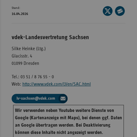
Stand:
Wür
Seite
16.04.2026
auf
Seite
Bay
X
per
Ber
teilen
E-
vdek-Landesvertretung Sachsen
Bre
Mail
Silke Heinke (Ltg.)
teilen
Ha
Glacisstr. 4
Hes
01099 Dresden
Mec
Tel.: 03 51 / 8 76 55 - 0
Vo
Web:
http://www.vdek.com/LVen/SAC.html
Nie
lv-sachsen@vdek.com
Nor
Wes
Wir verwenden neben Youtube weitere Dienste von
Rhe
Google (Kartenanzeige mit Maps), bei denen ggf. Daten
an Google übertragen werden. Bei Deaktivierung
können diese Inhalte nicht angezeigt werden.
Saa