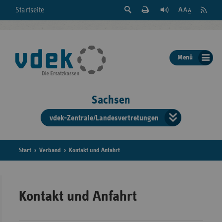
Suche
Seite
RSS
Startseite
Feed
einblenden
Drucken
abonni
Schrift
/
ausblenden
der
Menü
Seite
ändern
Sachsen
vdek-Zentrale/Landesvertretungen
Verband
der
Ersatzka
Start
Verband
Kontakt und Anfahrt
Bun
Kontakt und Anfahrt