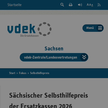
Suche
Seite
RSS
Startseite
Feed
einblenden
Drucken
abonni
Schrift
/
ausblenden
der
Menü
Seite
ändern
Sachsen
vdek-Zentrale/Landesvertretungen
Verband
der
Ersatzka
Start
Fokus
Selbsthilfepreis
Bun
Sächsischer Selbsthilfepreis
der Ersatzkassen 2026