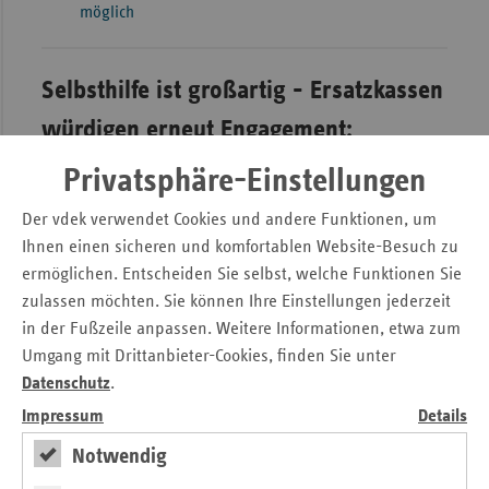
möglich
Selbsthilfe ist großartig - Ersatzkassen
würdigen erneut Engagement:
Ausschreibung des 12. Sächsischen
Privatsphäre-Einstellungen
Selbsthilfepreises der Ersatzkassen
Der vdek verwendet Cookies und andere Funktionen, um
Ihnen einen sicheren und komfortablen Website-Besuch zu
ermöglichen. Entscheiden Sie selbst, welche Funktionen Sie
zulassen möchten. Sie können Ihre Einstellungen jederzeit
in der Fußzeile anpassen. Weitere Informationen, etwa zum
Umgang mit Drittanbieter-Cookies, finden Sie unter
Datenschutz
.
Impressum
Details
Das Leben mit einer chronischen Erkrankung stellt häufig
Notwendig
eine große Herausforderung dar. Die organisierte