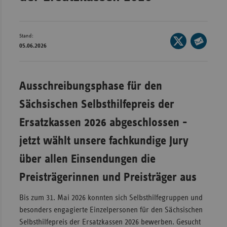
Wür
Bay
Stand:
Seite
05.06.2026
Ber
auf
Seite
X
per
Bre
teilen
E-
Ausschreibungsphase für den
Ha
Mail
Hes
Sächsischen Selbsthilfepreis der
teilen
Mec
Ersatzkassen 2026 abgeschlossen -
Vo
jetzt wählt unsere fachkundige Jury
Nie
über allen Einsendungen die
Nor
Preisträgerinnen und Preisträger aus
Wes
Rhe
Bis zum 31. Mai 2026 konnten sich Selbsthilfegruppen und
besonders engagierte Einzelpersonen für den Sächsischen
Selbsthilfepreis der Ersatzkassen 2026 bewerben. Gesucht
Saa