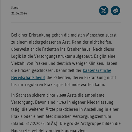
Stand:
Wür
Seite
21.04.2026
auf
Seite
Bay
X
per
Ber
teilen
E-
Bei einer Erkrankung gehen die meisten Menschen zuerst
Bre
Mail
zu einem niedergelassenen Arzt. Kann der nicht helfen,
teilen
Ha
überweist er die Patienten ins Krankenhaus. Nach dieser
Logik ist die Versorgungsstruktur aufgebaut. Es gibt eine
Hes
Vielzahl von Praxen und deutlich weniger Kliniken. Haben
Mec
die Praxen geschlossen, behandelt der
Kassenärztliche
Vo
Bereitschaftsdienst
die Patienten, deren Erkrankung nicht
bis zur regulären Praxissprechstunde warten kann.
Nie
In Sachsen sichern circa 7.688 Ärzte die ambulante
Nor
Versorgung. Davon sind 4.763 in eigener Niederlassung
Wes
tätig, die weiteren Ärzte praktizieren in Anstellung in einer
Rhe
Praxis oder einem Medizinischen Versorgungszentrum
(Stand: 31.12.2025; SLÄK). Die größte Arztgruppe bilden die
Saa
Hausärzte, gefolgt von den Frauenärzten.