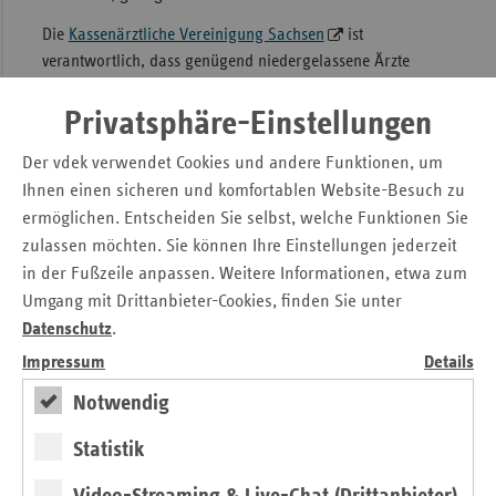
Sac
Die
Kassenärztliche Vereinigung Sachsen
ist
verantwortlich, dass genügend niedergelassene Ärzte
Sac
(„Vertragsärzte“) die Versorgung der Bevölkerung
An
gewährleisten. Sie besitzt den sogenannten
Privatsphäre-Einstellungen
Sch
Sicherstellungsauftrag. Anhand der
Bedarfsplanung
wird
Ho
Der vdek verwendet Cookies und andere Funktionen, um
die örtliche Verteilung der niedergelassenen Ärzte
Ihnen einen sicheren und komfortablen Website-Besuch zu
gesteuert.
Thü
ermöglichen. Entscheiden Sie selbst, welche Funktionen Sie
In einigen Regionen Sachsens wird die Nachbesetzung frei
zulassen möchten. Sie können Ihre Einstellungen jederzeit
werdender Arztsitze zunehmend schwieriger. Aufgrund
in der Fußzeile anpassen. Weitere Informationen, etwa zum
dieser Entwicklung bringen sich weitere Akteure bei dem
Umgang mit Drittanbieter-Cookies, finden Sie unter
Thema ein. Das Netzwerk "
Ärzte für Sachsen
"
Datenschutz
.
beispielsweise bietet Informationen zum Berufsweg von
Impressum
Details
Medizinern. Aktuell befasst sich das
Gemeinsame
Landesgremium
mit der besseren Zusammenarbeit von
Notwendig
niedergelassenen Ärzten und Krankenhäusern.
Statistik
Seitennavigation
Seitenleiste
Auf einen Blick