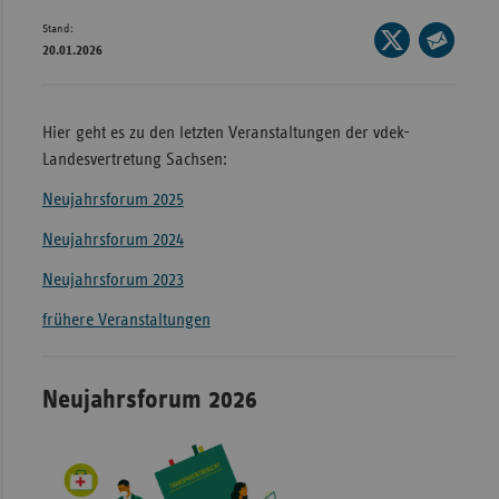
Stand:
Wür
Seite
20.01.2026
auf
Seite
Bay
X
per
Ber
teilen
E-
Hier geht es zu den letzten Veranstaltungen der vdek-
Bre
Mail
Landesvertretung Sachsen:
teilen
Ha
Neujahrsforum 2025
Hes
Neujahrsforum 2024
Mec
Neujahrsforum 2023
Vo
frühere Veranstaltungen
Nie
Nor
Wes
Neujahrsforum 2026
Rhe
Saa