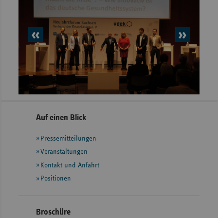
vorheriges
nächs
Element
Elem
Seitennavigation
Seitenleiste
Auf einen Blick
mit
Pressemitteilungen
weiteren
Informationen
Veranstaltungen
Kontakt und Anfahrt
Positionen
Broschüre