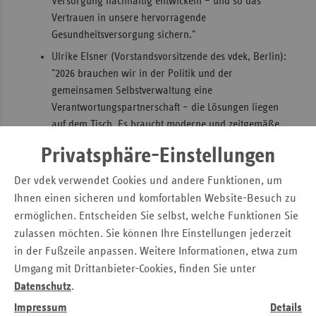
Versorgung nachhaltig entwickeln – und so das
Vertrauen in unsere hervorragende
Gesundheitsversorgung sichern."
Ulrike Elsner (Vorstandsvorsitzende des vdek, Berlin):
"2026 brauchen wir in der Politik und der
gemeinsamen Selbstverwaltung eine
Verantwortungspartnerschaft – die Lösungen liegen
auf dem Tisch. Es braucht moderne und zeitgemäße
Versorgungsstrukturen sowie eine unterstützende
Privatsphäre-Einstellungen
Orientierung der Versicherten im Gesundheitswesen,
mit der gleichzeitigen Stärkung der
Der vdek verwendet Cookies und andere Funktionen, um
Versichertensouveränität. Die Digitalisierung muss
Ihnen einen sicheren und komfortablen Website-Besuch zu
Einzug in das Gesundheitswesen finden."
ermöglichen. Entscheiden Sie selbst, welche Funktionen Sie
"Dr. Stefan Windau, Vorstandsvorsitzender der
zulassen möchten. Sie können Ihre Einstellungen jederzeit
Kassenärztlichen Vereinigung Sachsen, hebt die
in der Fußzeile anpassen. Weitere Informationen, etwa zum
maßgebende Bedeutung der ambulanten Ärzteschaft
Umgang mit Drittanbieter-Cookies, finden Sie unter
für künftige Steuerungsmodelle hervor. Ineffiziente
Datenschutz
.
Doppel- und Dreifachstrukturen (Entwurf des
Impressum
Details
NotfallG: Praxisdienst + Fahrdienst + Telefondienst)