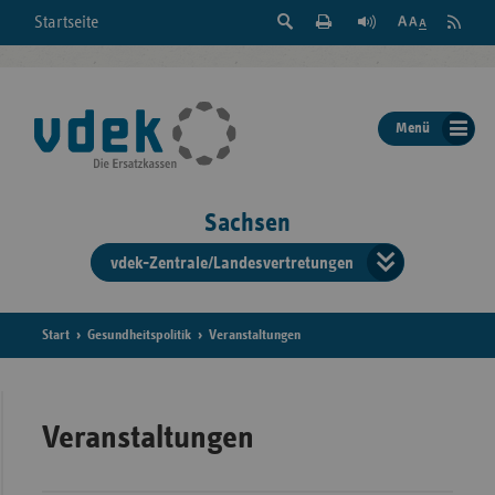
Suche
Seite
RSS
Startseite
Feed
einblenden
Drucken
abonni
Schrift
/
ausblenden
der
Menü
Seite
ändern
Sachsen
vdek-Zentrale/Landesvertretungen
Verband
der
Ersatzka
Start
Gesundheitspolitik
Veranstaltungen
Bun
Veranstaltungen