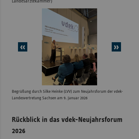
Landesärztekammer)
vorheriges
nächs
Element
Elem
Begrüßung durch Silke Heinke (LVV) zum Neujahrsforum der vdek-
Grußwo
Landesvertretung Sachsen am 9. Januar 2026
Neujah
2026
Rückblick in das vdek-Neujahrsforum
2026