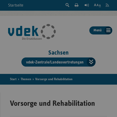
Suche
Seite
RSS
Startseite
Feed
einblenden
Drucken
abonni
Schrift
/
ausblenden
der
Menü
Seite
ändern
Sachsen
vdek-Zentrale/Landesvertretungen
Verband
der
Ersatzka
Start
Themen
Vorsorge und Rehabilitation
Bun
Vorsorge und Rehabilitation