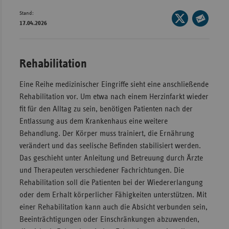
Stand:
Wür
Seite
17.04.2026
auf
Seite
Bay
X
per
Ber
teilen
E-
Rehabilitation
Bre
Mail
teilen
Eine Reihe medizinischer Eingriffe sieht eine anschließende
Ha
Rehabilitation vor. Um etwa nach einem Herzinfarkt wieder
Hes
fit für den Alltag zu sein, benötigen Patienten nach der
Mec
Entlassung aus dem Krankenhaus eine weitere
Vo
Behandlung. Der Körper muss trainiert, die Ernährung
verändert und das seelische Befinden stabilisiert werden.
Nie
Das geschieht unter Anleitung und Betreuung durch Ärzte
Nor
und Therapeuten verschiedener Fachrichtungen. Die
Wes
Rehabilitation soll die Patienten bei der Wiedererlangung
oder dem Erhalt körperlicher Fähigkeiten unterstützen. Mit
Rhe
einer Rehabilitation kann auch die Absicht verbunden sein,
Beeinträchtigungen oder Einschränkungen abzuwenden,
Saa