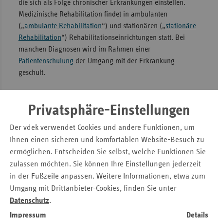
die sich als Folge chronischer Erkrankungen einstellen.
Sac
Medizinische Rehabilitation findet in ambulanten
(„
ambulante Rehabilitation
“) und stationären („
stationäre
Sac
Rehabilitation
“) Rehabilitationseinrichtungen statt. Bei
An
manchen Diagnosen wird im Rahmen einer
Sch
Patientenschulung
der Umgang mit der Erkrankung
Ho
geschult.
Thü
Vorsorge
Privatsphäre-Einstellungen
Neben der Rehabilitation gibt es die Vorsorge, die
Der vdek verwendet Cookies und andere Funktionen, um
umgangssprachlich auch heute noch „Kur“ genannt wird.
Ihnen einen sicheren und komfortablen Website-Besuch zu
Die Vorsorge soll die geschwächte Gesundheit stärken,
während die Rehabilitation bereits kranken Menschen beim
ermöglichen. Entscheiden Sie selbst, welche Funktionen Sie
Gesundwerden helfen soll. „Badekuren“ gelten als
zulassen möchten. Sie können Ihre Einstellungen jederzeit
klassisches Beispiel der Vorsorge. Vorsorgemaßnahmen
in der Fußzeile anpassen. Weitere Informationen, etwa zum
können ambulant oder stationär erfolgen.
Umgang mit Drittanbieter-Cookies, finden Sie unter
Datenschutz
.
Eine besondere Form von Vorsorge und Rehabilitation sind
Impressum
Details
Mutter-/Vater-Kind-Maßnahmen
. Die
Frühförderung
hilft