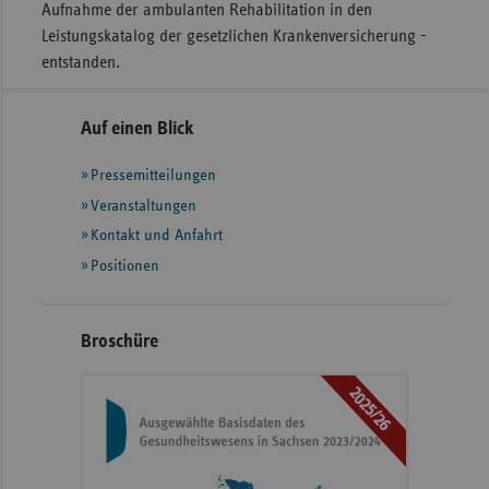
Aufnahme der ambulanten Rehabilitation in den
Leistungskatalog der gesetzlichen Krankenversicherung -
entstanden.
Seitennavigation
Seitenleiste
Auf einen Blick
mit
Pressemitteilungen
weiteren
Informationen
Veranstaltungen
Kontakt und Anfahrt
Positionen
Broschüre
2025/26