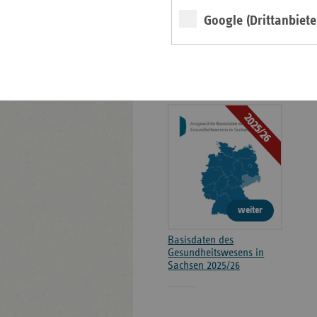
Kontakt und Anfahrt
Google (Drittanbiete
Positionen
Broschüre
2025/26
weiter
Basisdaten des
Gesundheitswesens in
Sachsen 2025/26