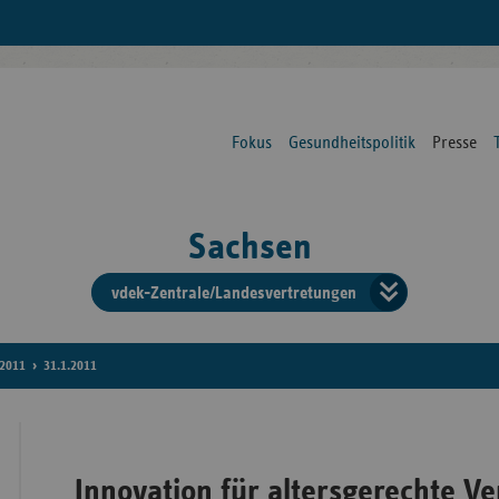
Fokus
Gesundheitspolitik
Presse
Sachsen
vdek-Zentrale/Landesvertretungen
Verba
der
2011
31.1.2011
Ersat
Innovation für altersgerechte V
Bun