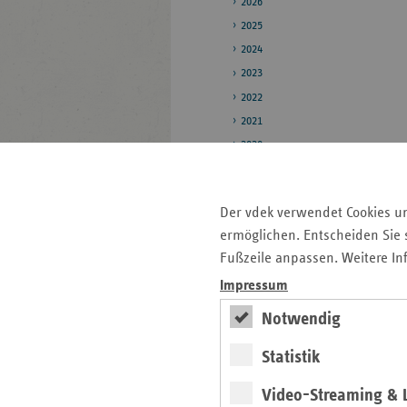
2026
2025
2024
2023
2022
2021
2020
Pressestelle
Der vdek verwendet Cookies u
Bildarchiv
ermöglichen. Entscheiden Sie s
Daten zum
Fußzeile anpassen. Weitere In
Gesundheitswesen
Impressum
Notwendig
Seitenleiste
Auf einen Blick
Statistik
mit
Pressemitteilungen
weiteren
Video-Streaming & L
Informationen
Veranstaltungen