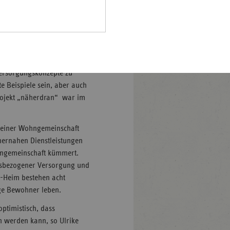
65 Jahre alt sein. Jeder
Pfalz
deutet einen Gewinn von
rland
Gestaltung des Wohnumfelds
enschen mit
hsen
hsen-
halt
Versorgungskonzepte zu
e Beispiele sein, aber auch
leswig-
rojekt „näherdran“ war im
lstein
ringen
 einer Wohngemeinschaft
hnernahen Dienstleistungen
hngemeinschaft kümmert.
onsbezogener Versorgung und
-Heim bestehen acht
ige Bewohner leben.
ptimistisch, dass
 werden kann, so Ulrike