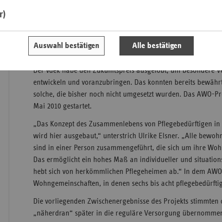
Landkreis Meißen fast ein Drittel der Bevölkerung mindestens 
r)
Zehnte wird das 80. Lebensjahr überschritten haben. Das be
Saa
Lebensjahren. Es ist zugleich eine Herausforderung an die 
und der Versorgung. Gefragt sind innovative Angebote für M
Sac
Auswahl bestätigen
Alle bestätigen
altersassoziierten und chronischen Krankheiten.“
Sac
An
Der vdek habe den Zukunftspreis ausgelobt, um besondere 
entwickeln und voranzubringen. Das konnten bereits bewährt
Sch
solche, die bisher noch nicht umgesetzt wurden. Das AWO-P
Ho
Mai 2010 gestartet.
Thü
„Das Konzept des Zusammenlebens von Pflegebedürftigen in
wird hier ausgebaut,“ unterstrich Ulrike Elsner. „Alle bewo
sind in einer Person zusammengeführt, die sich um ihre Wo
Das ermöglicht ein hohes Maß an individueller und situati
hebt sich von herkömmlichen Pflegeheimen ab.“ In dem AWO
Wohngemeinschaften, in denen sechs bis acht pflegebedürft
Die vorliegenden Zwischenergebnisse des Projekts stimmten o
„näherdran“ später in die reguläre Versorgung übernommen