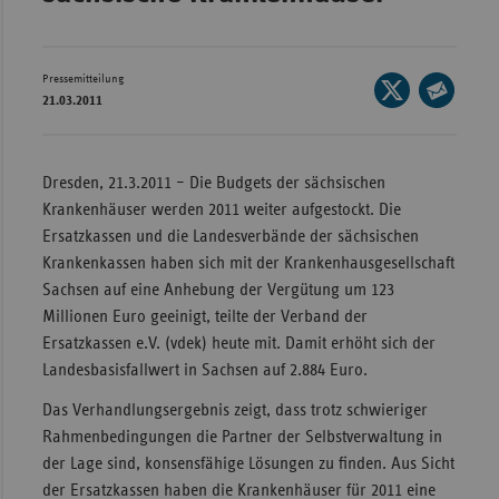
Wür
Bay
Pressemitteilung
Seite
21.03.2011
Ber
auf
Seite
X
per
Bre
teilen
E-
Dresden, 21.3.2011 – Die Budgets der sächsischen
Ha
Mail
Krankenhäuser werden 2011 weiter aufgestockt. Die
Hes
teilen
Ersatzkassen und die Landesverbände der sächsischen
Mec
Krankenkassen haben sich mit der Krankenhausgesellschaft
Vo
Sachsen auf eine Anhebung der Vergütung um 123
Millionen Euro geeinigt, teilte der Verband der
Nie
Ersatzkassen e.V. (vdek) heute mit. Damit erhöht sich der
Nor
Landesbasisfallwert in Sachsen auf 2.884 Euro.
Wes
Das Verhandlungsergebnis zeigt, dass trotz schwieriger
Rhe
Rahmenbedingungen die Partner der Selbstverwaltung in
der Lage sind, konsensfähige Lösungen zu finden. Aus Sicht
der Ersatzkassen haben die Krankenhäuser für 2011 eine
Saa