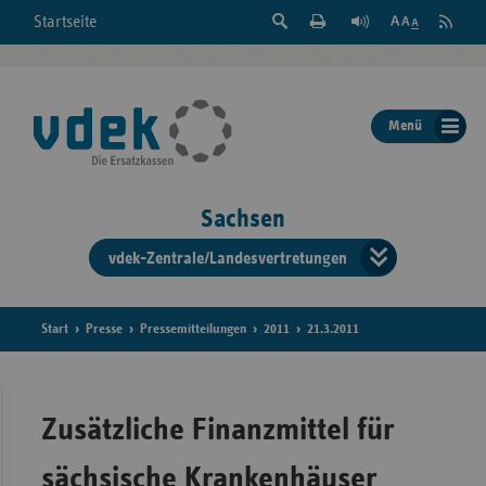
Suche
Seite
RSS
Startseite
Feed
einblenden
Drucken
abonni
Schrift
/
ausblenden
der
Menü
Seite
ändern
Sachsen
vdek-Zentrale/Landesvertretungen
Verband
der
Ersatzka
Start
Presse
Pressemitteilungen
2011
21.3.2011
Bun
Zusätzliche Finanzmittel für
sächsische Krankenhäuser