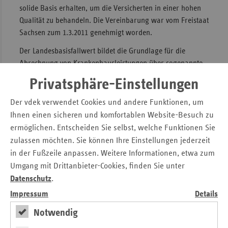
solide Basis erhalten, um die Versicherten in einer hohen
Sac
Qualität zu behandeln. Die Vereinbarung war vom Freistaat
Sac
Sachsen zum 1.3.2011 genehmigt worden.
An
Der Landesbasisfallwert bildet die Grundlage für die
Sch
Abrechnung von Krankenhausleistungen über sogenannte
Ho
Fallpauschalen des jeweiligen Bundeslandes. Rund 80
Privatsphäre-Einstellungen
Prozent der Leistungen werden auf diese Weise vergütet.
Thü
Nach diesem Abrechnungssystem kostet etwa eine
Der vdek verwendet Cookies und andere Funktionen, um
Blinddarmoperation in Annaberg genauso viel wie in
Ihnen einen sicheren und komfortablen Website-Besuch zu
Zwickau.
ermöglichen. Entscheiden Sie selbst, welche Funktionen Sie
zulassen möchten. Sie können Ihre Einstellungen jederzeit
Durch die Anhebung des sächsischen Landesbasisfallwerts
in der Fußzeile anpassen. Weitere Informationen, etwa zum
erhalten die Kliniken für jede Operationen 20 Euro mehr.
Umgang mit Drittanbieter-Cookies, finden Sie unter
Ziel ist es, die bis jetzt unterschiedlichen Basisfallwerte der
Datenschutz
.
einzelnen Bundesländer weiter anzugleichen. Bis 2014 soll
ein Bundesbasisfallwertkorridor erreicht sein. Dafür
Impressum
Details
werden die Landesbasisfallwerte in jährlichen Schritten
Notwendig
einander angepasst.