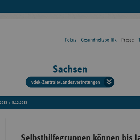
Fokus
Gesundheitspolitik
Presse
Sachsen
vdek-Zentrale/Landesvertretungen
Verba
der
2012
5.12.2012
Ersat
Selbsthilfegruppen können bis 
Bun