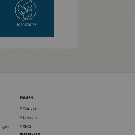
Hospizlotse
FOLGEN
YouTube
LinkedIn
lungen
XING
EMPFEHLEN