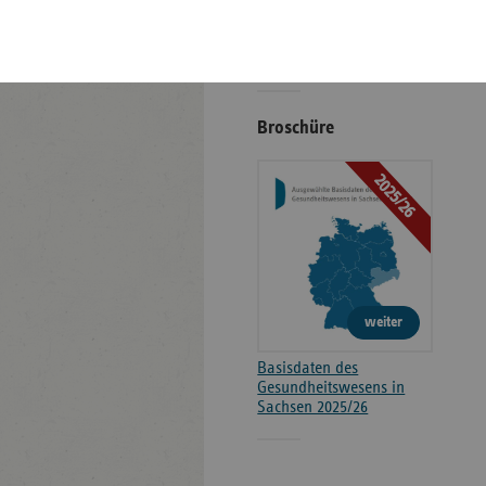
Kontakt und Anfahrt
Positionen
Broschüre
2025/26
weiter
Basisdaten des
Gesundheitswesens in
Sachsen 2025/26