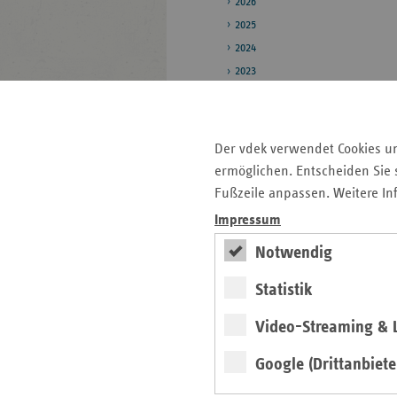
2026
2025
2024
2023
2022
2021
2020
Der vdek verwendet Cookies u
ermöglichen. Entscheiden Sie s
Pressestelle
Fußzeile anpassen. Weitere In
Bildarchiv
Impressum
Daten zum
Notwendig
Gesundheitswesen
Statistik
Video-Streaming & L
Seitenleiste
Auf einen Blick
mit
Google (Drittanbiete
Pressemitteilungen
weiteren
Informationen
Veranstaltungen