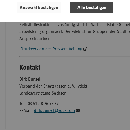
gesetzlichen Krankenkassen insgesamt 65.000 Euro an Förder
Auswahl bestätigen
Alle bestätigen
Die Gemeinschaftsförderung Selbsthilfe ist ein Zusammensch
Saa
Krankenkassenverbände, welche nach dem Sozialgesetzbuch 
Sac
Selbsthilfestrukturen zuständig sind. In Sachsen ist die Gem
arbeitsteilig organisiert. Der vdek ist für Gruppen der Stadt 
Sac
Ansprechpartner.
An
Druckversion der Pressemitteilung
Sch
Ho
Kontakt
Thü
Dirk Bunzel
Verband der Ersatzkassen e. V. (vdek)
Landesvertretung Sachsen
Tel.: 03 51 / 8 76 55 37
E-Mail:
dirk.bunzel@vdek.com