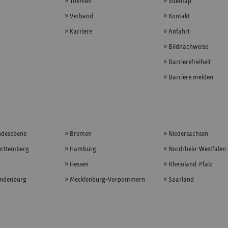
Themen
Sitemap
Verband
Kontakt
Karriere
Anfahrt
Bildnachweise
Barrierefreiheit
Barriere melden
ndesebene
Bremen
Niedersachsen
rttemberg
Hamburg
Nordrhein-Westfalen
Hessen
Rheinland-Pfalz
andenburg
Mecklenburg-Vorpommern
Saarland