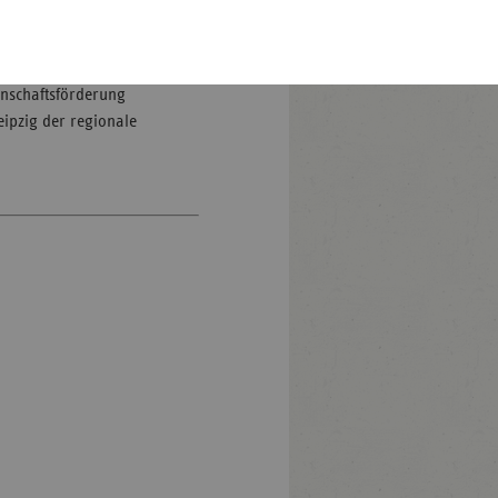
mitteln vergeben.
Pfalz
luss der
rland
für die Förderung von
hsen
einschaftsförderung
Leipzig der regionale
hsen-
halt
leswig-
lstein
ringen