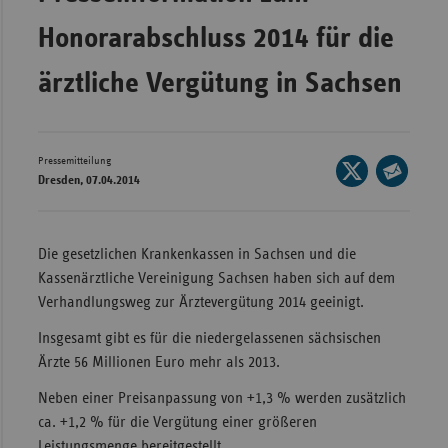
Wür
Honorarabschluss 2014 für die
Bay
ärztliche Vergütung in Sachsen
Ber
Bre
Pressemitteilung
Seite
Ha
Dresden, 07.04.2014
auf
Seite
Hes
X
per
Mec
teilen
E-
Die gesetzlichen Krankenkassen in Sachsen und die
Vo
Mail
Kassenärztliche Vereinigung Sachsen haben sich auf dem
Nie
teilen
Verhandlungsweg zur Ärztevergütung 2014 geeinigt.
Nor
Insgesamt gibt es für die niedergelassenen sächsischen
Wes
Ärzte 56 Millionen Euro mehr als 2013.
Rhe
Neben einer Preisanpassung von +1,3 % werden zusätzlich
ca. +1,2 % für die Vergütung einer größeren
Saa
Leistungsmenge bereitgestellt.