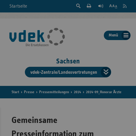
Suche
Seite
RSS
Startseite
Feed
einblenden
Drucken
abonni
Schrift
/
ausblenden
der
Menü
Seite
ändern
Sachsen
vdek-Zentrale/Landesvertretungen
Verband
der
Ersatzka
Start
Presse
Pressemitteilungen
2014
2014-09_Honorar Ärzte
Bun
Gemeinsame
Presseinformation zum