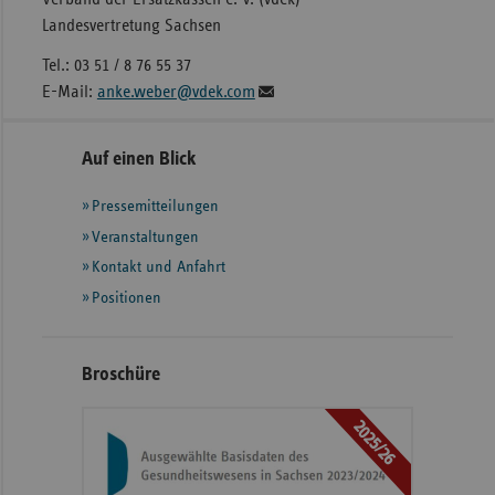
Landesvertretung Sachsen
Tel.: 03 51 / 8 76 55 37
E-Mail:
anke.weber@vdek.com
Seitennavigation
Seitenleiste
Auf einen Blick
mit
Pressemitteilungen
weiteren
Informationen
Veranstaltungen
Kontakt und Anfahrt
Positionen
Broschüre
2025/26