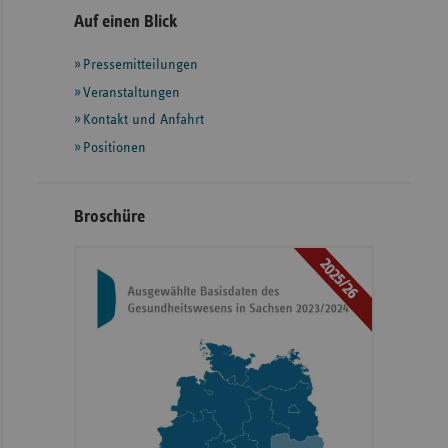
Seitennavigation
Seitenleiste
Auf einen Blick
mit
Pressemitteilungen
weiteren
Informationen
Veranstaltungen
Kontakt und Anfahrt
Positionen
Broschüre
2025/26