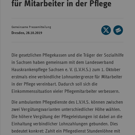
für Mitarbeiter in der Pflege
Wür
Bay
Gemeinsame Pressemitteilung
Seite
Ber
Dresden, 28.10.2019
auf
Seite
Bre
X
per
Ha
teilen
E-
Die gesetzlichen Pflegekassen und die Träger der Sozialhilfe
Mail
Hes
in Sachsen haben gemeinsam mit dem Landesverband
teilen
Hauskrankenpflege Sachsen e. V. (L.V.H.S.) zum 1. Oktober
Mec
erstmals eine verbindliche Lohnuntergrenze für Mitarbeiter
Vo
in der Pflege vereinbart. Dadurch soll sich die
Nie
Einkommenssituation vieler Pflegemitarbeiter verbessern.
Nor
Die ambulanten Pflegedienste des L.V.H.S. können zwischen
Wes
zwei Vergütungsvarianten unterschiedlicher Höhe wählen.
Rhe
Die höhere Vergütung der Pflegeleistungen ist dabei an die
Einhaltung verbindlicher Lohnzahlungen gebunden. Dies
bedeutet konkret: Zahlt ein Pflegedienst Stundenlöhne mit
Saa