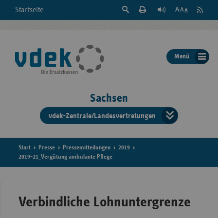
Suche
Seite
RSS
Startseite
Feed
einblenden
Drucken
abonni
Schrift
/
ausblenden
der
Menü
Seite
ändern
Sachsen
vdek-Zentrale/Landesvertretungen
Verband
der
Ersatzka
Start
Presse
Pressemitteilungen
2019
2019-21_Vergütung ambulante Pflege
Bun
Verbindliche Lohnuntergrenze