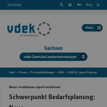
Suche
Seite
RSS
Startseite
Feed
einblenden
Drucken
abonni
Schrift
/
ausblenden
der
Menü
Seite
ändern
Sachsen
vdek-Zentrale/Landesvertretungen
Verband
der
Ersatzka
Start
Presse
Pressemitteilungen
2020
2020-05_report Februar
Neuer ersatzkasse report erschienen
Bun
Schwerpunkt Bedarfsplanung: