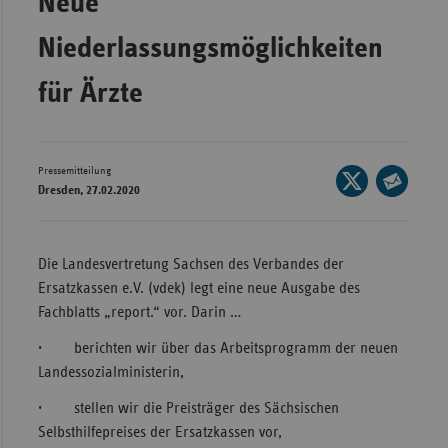
Neue
Wür
Niederlassungsmöglichkeiten
Bay
für Ärzte
Ber
Bre
Ha
Pressemitteilung
Seite
Dresden, 27.02.2020
auf
Hes
Seite
X
per
Mec
teilen
E-
Vo
Die Landesvertretung Sachsen des Verbandes der
Mail
Ersatzkassen e.V. (vdek) legt eine neue Ausgabe des
Nie
teilen
Fachblatts „report.“ vor. Darin …
Nor
· berichten wir über das Arbeitsprogramm der neuen
Wes
Landessozialministerin,
Rhe
· stellen wir die Preisträger des Sächsischen
Selbsthilfepreises der Ersatzkassen vor,
Saa