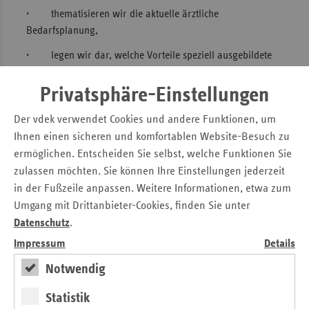
· thematisieren wir die aktuelle ärztliche
Sac
Bedarfsplanung,
Sac
· legen wir dar, welche Vorteile speziell ausgebildete
An
Praxishelfer für Ärzte bieten,
Sch
Privatsphäre-Einstellungen
· informieren wir über verbindliche Lohnuntergrenzen
Ho
in der ambulanten Pflege.
Der vdek verwendet Cookies und andere Funktionen, um
Thü
Ihnen einen sicheren und komfortablen Website-Besuch zu
Der „report.“ kann auf der Homepage der vdek-
ermöglichen. Entscheiden Sie selbst, welche Funktionen Sie
Landesvertretung Sachsen (
www.vdek.com/LVen/SAC.html
zulassen möchten. Sie können Ihre Einstellungen jederzeit
) kostenfrei heruntergeladen werden.
in der Fußzeile anpassen. Weitere Informationen, etwa zum
Druckversion der Pressemitteilung
Umgang mit Drittanbieter-Cookies, finden Sie unter
Datenschutz
.
Impressum
Details
Kontakt
Notwendig
Anke Weber
Verband der Ersatzkassen e. V. (vdek)
Statistik
Landesvertretung Sachsen