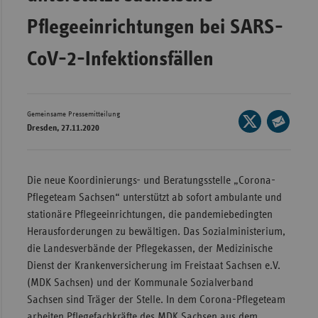
Wür
Pflegeeinrichtungen bei SARS-
Bay
CoV-2-Infektionsfällen
Ber
Bre
Gemeinsame Pressemitteilung
Seite
Ha
Dresden, 27.11.2020
auf
Seite
Hes
X
per
Mec
teilen
E-
Die neue Koordinierungs- und Beratungsstelle „Corona-
Vo
Mail
Pflegeteam Sachsen“ unterstützt ab sofort ambulante und
Nie
teilen
stationäre Pflegeeinrichtungen, die pandemiebedingten
Herausforderungen zu bewältigen. Das Sozialministerium,
Nor
die Landesverbände der Pflegekassen, der Medizinische
Wes
Dienst der Krankenversicherung im Freistaat Sachsen e.V.
Rhe
(MDK Sachsen) und der Kommunale Sozialverband
Sachsen sind Träger der Stelle. In dem Corona-Pflegeteam
Saa
arbeiten Pflegefachkräfte des MDK Sachsen aus dem