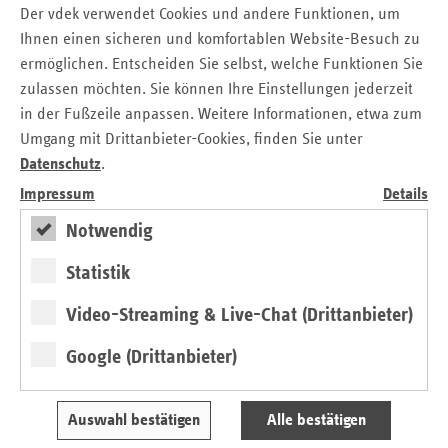
gesetzliche Aufgabe der Pflegekassen. Seit April dieses
Der vdek verwendet Cookies und andere Funktionen, um
Jahres gingen bei den Pflegekassen in Sachsen eine
Ihnen einen sicheren und komfortablen Website-Besuch zu
Vielzahl von Anfragen und Anzeigen ein. In mehreren
ermöglichen. Entscheiden Sie selbst, welche Funktionen Sie
Fällen war die Verlegung von Pflegebedürftigen in andere
zulassen möchten. Sie können Ihre Einstellungen jederzeit
Heime oder der Einsatz von Technischem Hilfswerk und
in der Fußzeile anpassen. Weitere Informationen, etwa zum
Bundeswehr zu organisieren. Das Geschehen hat in den
Umgang mit Drittanbieter-Cookies, finden Sie unter
letzten Wochen erheblich an Dynamik gewonnen. Nach
Datenschutz
.
Einschätzung der am „Corona-Pflegeteam Sachsen“
Impressum
Details
Beteiligten bedarf es der Unterstützung aller Akteure in der
Pflege sowie der pflegenden Angehörigen und
Notwendig
Ehrenamtlichen.
Statistik
Bei den ambulanten und stationären Pflegeeinrichtungen
handelt es sich um zugelassene Pflegeeinrichtungen, die
Video-Streaming & Live-Chat (Drittanbieter)
einen Versorgungsvertrag mit den Landesverbänden der
Pflegekassen im Einvernehmen mit den überörtlichen
Google (Drittanbieter)
Trägern der Sozialhilfe abgeschlossen haben und sich
damit verpflichten, eine qualitativ hochwertige Pflege zu
Auswahl bestätigen
Alle bestätigen
garantieren.