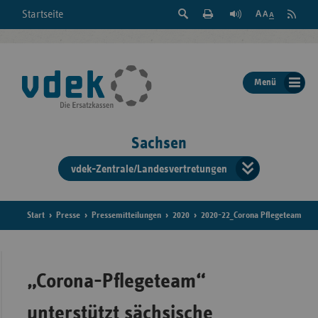
Suche
Seite
RSS
Startseite
Feed
einblenden
Drucken
abonni
Schrift
/
ausblenden
der
Menü
Seite
ändern
Sachsen
vdek-Zentrale/Landesvertretungen
Verband
der
Ersatzka
Start
Presse
Pressemitteilungen
2020
2020-22_Corona Pflegeteam
Bun
„Corona-Pflegeteam“
unterstützt sächsische