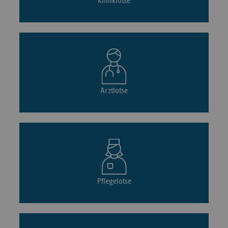
Kliniklotse
Arztlotse
Pflegelotse