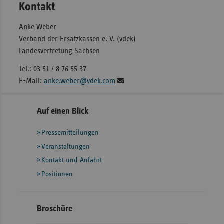
Kontakt
Anke Weber
Verband der Ersatzkassen e. V. (vdek)
Landesvertretung Sachsen
Tel.: 03 51 / 8 76 55 37
E-Mail:
anke.weber@vdek.com
Seitennavigation
Seitenleiste
Auf einen Blick
mit
Pressemitteilungen
weiteren
Informationen
Veranstaltungen
Kontakt und Anfahrt
Positionen
Broschüre