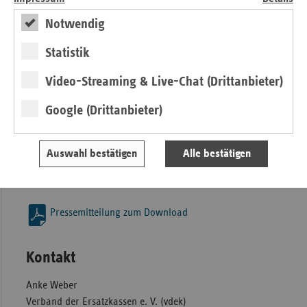
Wohnbereichsleitungen, Gesundheitsbeauftragte, Personal-
Notwendig
oder Betriebsräte. Die Teilnahme ist kostenfrei.
Eine Anmeldung ist unter folgendem Link möglich:
Statistik
https://guestmanagement.artribute.de/vdek/informationsveransta
Video-Streaming & Live-Chat (Drittanbieter)
mehrwertpflege-erfurt
.
Weitere Informationen zu MEHRWERT:PFLEGE und der
Google (Drittanbieter)
Veranstaltung finden Sie unter
https://www.mehrwert-
pflege.com
.
Auswahl bestätigen
Alle bestätigen
Bei Fragen wenden Sie sich gern an
mehrwert-
pflege@vdek.com
.
Pressemitteilung zum Download
Kontakt
Anke Weber
Verband der Ersatzkassen e. V. (vdek)