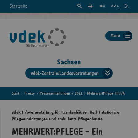
Suche
Seite
RSS
Startseite
Feed
einblenden
Drucken
abonni
Schrift
/
ausblenden
der
Menü
Seite
ändern
Sachsen
vdek-Zentrale/Landesvertretungen
Verband
der
Ersatzka
Start
Presse
Pressemitteilungen
2022
MehrwertPflege-InfoVA
vdek-Infoveranstaltung für Krankenhäuser, (teil-) stationäre
Pflegeeinrichtungen und ambulante Pflegedienste
Bun
MEHRWERT:PFLEGE – Ein