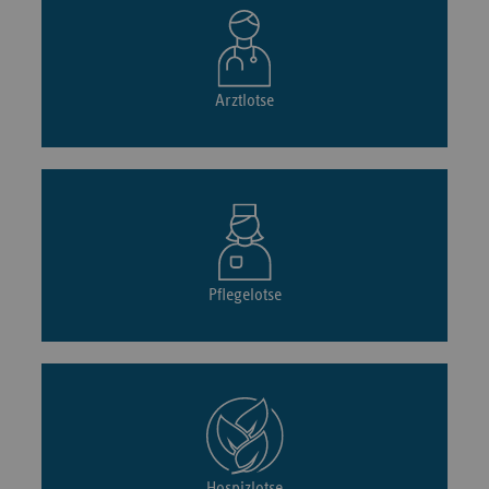
Arztlotse
Pflegelotse
Hospizlotse