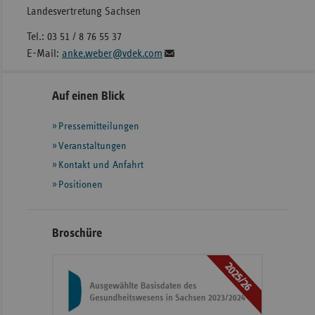
Landesvertretung Sachsen
Tel.: 03 51 / 8 76 55 37
E-Mail:
anke.weber@vdek.com
Seitennavigation
Seitenleiste
Auf einen Blick
mit
Pressemitteilungen
weiteren
Informationen
Veranstaltungen
Kontakt und Anfahrt
Positionen
Broschüre
2025/26