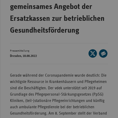
gemeinsames Angebot der
Wür
Ersatzkassen zur betrieblichen
Bay
Ber
Gesundheitsförderung
Bre
Ha
Pressemitteilung
Seite
Hes
Dresden, 18.08.2022
auf
Seite
Mec
X
per
Vo
teilen
E-
Gerade während der Coronapandemie wurde deutlich: Die
Nie
Mail
wichtigste Ressource in Krankenhäusern und Pflegeheimen
teilen
Nor
sind die Beschäftigten. Der vdek unterstützt seit 2019 auf
Wes
Grundlage des Pflegepersonal-Stärkungsgesetzes (PpSG)
Kliniken, (teil-)stationäre Pflegeeinrichtungen und künftig
Rhe
auch ambulante Pflegedienste bei der betrieblichen
Gesundheitsförderung. Am 8. September stellt der Verband
Saa