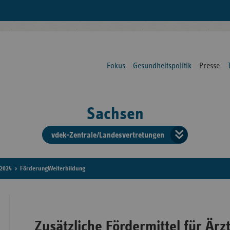
Fokus
Gesundheitspolitik
Presse
Sachsen
vdek-Zentrale/Landesvertretungen
Verba
der
2024
FörderungWeiterbildung
Ersat
Zusätzliche Fördermittel für Ärzt
Bun