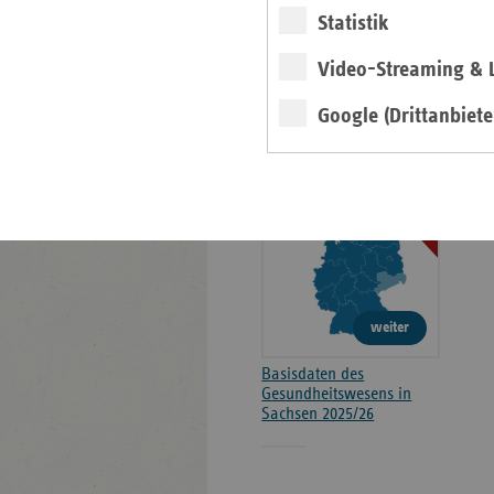
Statistik
Kontakt und Anfahrt
Positionen
Video-Streaming & L
Google (Drittanbiete
Broschüre
2025/26
weiter
Basisdaten des
Gesundheitswesens in
Sachsen 2025/26