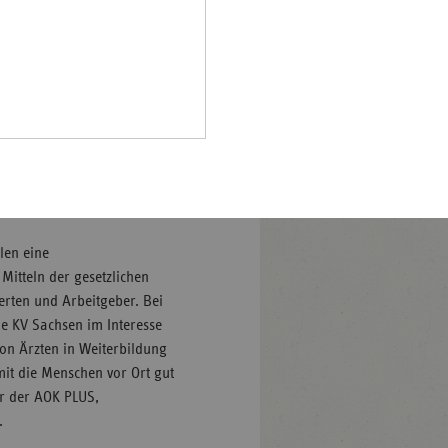
Pfalz
sen, verdeutlicht die
ende Notwendigkeit, den
rland
särztlichen Versorgung
hsen
Sachsens gerecht zu werden.
hsen-
achgebiete in der
halt
en finanziellen Ressourcen
alten wir es allerdings für
leswig-
r bundesweit 2.000
lstein
“
ringen
len eine
Mitteln der gesetzlichen
erten und Arbeitgeber. Bei
e KV Sachsen im Interesse
on Ärzten in Weiterbildung
amit die Menschen vor Ort gut
er der AOK PLUS,
.