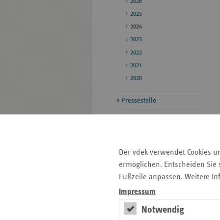
2026
2025
2024
2023
2022
2021
2020
Pressestelle
Bildarchiv
Daten zum
Gesundheitswesen
Der vdek verwendet Cookies u
ermöglichen. Entscheiden Sie s
Fußzeile anpassen. Weitere In
Seitenleiste
Auf einen Blick
Impressum
mit
Pressemitteilungen
weiteren
Notwendig
Informationen
Veranstaltungen