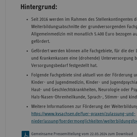
Hintergrund:
Seit 2016 werden im Rahmen des Stellenkontingentes 
Weiterbildungsabschnitte der grundversorgenden Fach
Allgemeinmedizin mit monatlich 5.400 Euro bezogen auf 
gefördert.
Gefördert werden können alle Fachgebiete, für die der
und Krankenkassen eine (drohende) Unterversorgung bz
Versorgungsbedarf festgestellt hat.
Folgende Fachgebiete sind aktuell von der Förderung 
Kinder- und Jugendmedizin, Kinder- und Jugendpsychia
Haut- und Geschlechtskrankheiten, Neurologie oder Psy
Hals-Nasen-Ohrenheilkunde, Sprach-, Stimm- und kindl
Weitere Informationen zur Förderung der Weiterbildun
https://www.kvsachsen.de/fuer-praxen/zulassung-und-
niederlassung/foerdermoeglichkeiten/weiterbildungsf
Gemeinsame Pressemitteilung vom 22.03.2024 zum Download