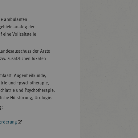
die ambulanten
gebiete analog der
eine Vollzeitstelle
 Landesausschuss der Ärzte
w. zusätzlichen lokalen
umfasst: Augenheilkunde,
trie und -psychotherapie,
chiatrie und Psychotherapie,
iche Hörstörung, Urologie.
g:
oerderung