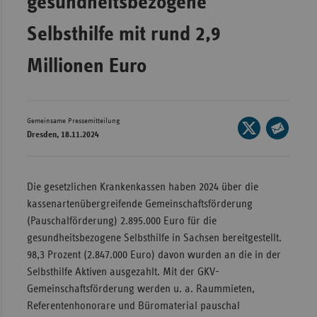
gesundheitsbezogene
Wür
Selbsthilfe mit rund 2,9
Bay
Millionen Euro
Ber
Bre
Ha
Gemeinsame Pressemitteilung
Seite
Dresden, 18.11.2024
auf
Hes
Seite
X
per
Mec
teilen
E-
Vo
Die gesetzlichen Krankenkassen haben 2024 über die
Mail
kassenartenübergreifende Gemeinschaftsförderung
Nie
teilen
(Pauschalförderung) 2.895.000 Euro für die
Nor
gesundheitsbezogene Selbsthilfe in Sachsen bereitgestellt.
Wes
98,3 Prozent (2.847.000 Euro) davon wurden an die in der
Selbsthilfe Aktiven ausgezahlt. Mit der GKV-
Rhe
Gemeinschaftsförderung werden u. a. Raummieten,
Referentenhonorare und Büromaterial pauschal
Saa