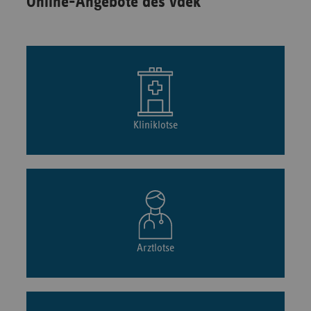
Online-Angebote des vdek
Kliniklotse
Arztlotse