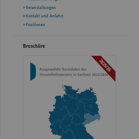
weiteren
Informationen
Veranstaltungen
Kontakt und Anfahrt
Positionen
Broschüre
2025/26