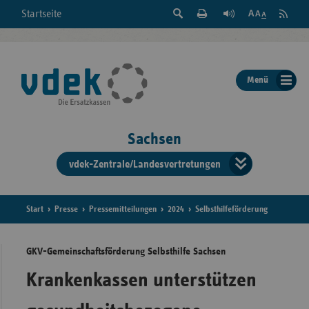
Suche
Seite
RSS
Startseite
Feed
einblenden
Drucken
abonni
Schrift
/
ausblenden
der
Menü
Seite
ändern
Sachsen
vdek-Zentrale/Landesvertretungen
Verband
der
Ersatzka
Start
Presse
Pressemitteilungen
2024
Selbsthilfeförderung
GKV-Gemeinschaftsförderung Selbsthilfe Sachsen
Bun
Krankenkassen unterstützen