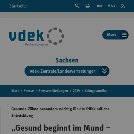
Suche
Seite
RSS
Startseite
Feed
einblenden
Drucken
abonni
Schrift
/
ausblenden
der
Menü
Seite
ändern
Sachsen
vdek-Zentrale/Landesvertretungen
Verband
der
Ersatzka
Start
Presse
Pressemitteilungen
2024
Zahngesundheit
Gesunde Zähne besonders wichtig für die frühkindliche
Entwicklung
Bun
„Gesund beginnt im Mund –