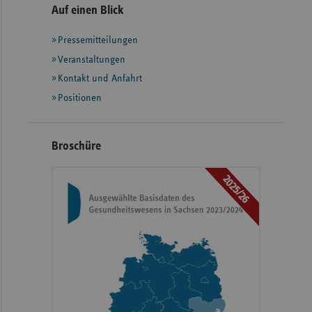
Seitennavigation
Seitenleiste
Auf einen Blick
mit
Pressemitteilungen
weiteren
Informationen
Veranstaltungen
Kontakt und Anfahrt
Positionen
Broschüre
2025/26