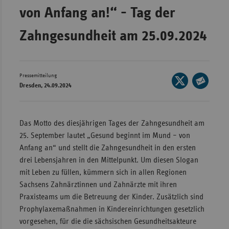
von Anfang an!“ - Tag der
Wür
Zahngesundheit am 25.09.2024
Bay
Ber
Bre
Pressemitteilung
Seite
Ha
Dresden, 24.09.2024
auf
Seite
Hes
X
per
teilen
E-
Mec
Das Motto des diesjährigen Tages der Zahngesundheit am
Mail
Vo
25. September lautet „Gesund beginnt im Mund – von
teilen
Anfang an“ und stellt die Zahngesundheit in den ersten
Nie
drei Lebensjahren in den Mittelpunkt. Um diesen Slogan
Nor
mit Leben zu füllen, kümmern sich in allen Regionen
Wes
Sachsens Zahnärztinnen und Zahnärzte mit ihren
Rhe
Praxisteams um die Betreuung der Kinder. Zusätzlich sind
Prophylaxemaßnahmen in Kindereinrichtungen gesetzlich
vorgesehen, für die die sächsischen Gesundheitsakteure
Saa