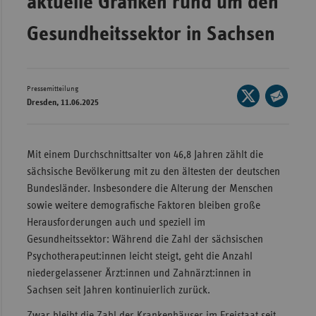
aktuelle Grafiken rund um den
Wür
Gesundheitssektor in Sachsen
Bay
Ber
Pressemitteilung
Seite
Bre
Dresden, 11.06.2025
auf
Seite
Ha
X
per
Hes
teilen
E-
Mit einem Durchschnittsalter von 46,8 Jahren zählt die
Mec
Mail
sächsische Bevölkerung mit zu den ältesten der deutschen
Vo
teilen
Bundesländer. Insbesondere die Alterung der Menschen
sowie weitere demografische Faktoren bleiben große
Nie
Herausforderungen auch und speziell im
Nor
Gesundheitssektor: Während die Zahl der sächsischen
Wes
Psychotherapeut:innen leicht steigt, geht die Anzahl
Rhe
niedergelassener Ärzt:innen und Zahnärzt:innen in
Sachsen seit Jahren kontinuierlich zurück.
Saa
Zwar bleibt die Zahl der Krankenhäuser im Freistaat seit