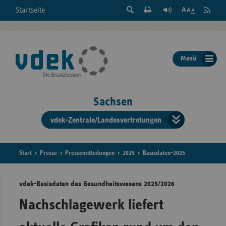
Suche
Seite
RSS
Startseite
Feed
einblenden
Drucken
abonni
Schrift
/
ausblenden
der
Menü
Seite
ändern
Sachsen
vdek-Zentrale/Landesvertretungen
Verband
der
Ersatzka
Start
Presse
Pressemitteilungen
2025
Basisdaten-2025
vdek-Basisdaten des Gesundheitswesens 2025/2026
Bun
Nachschlagewerk liefert