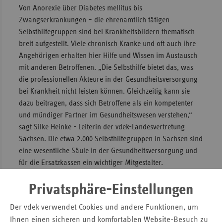
Von Anorexie über Diabetes mellitus bis
Sac
Zwangserkrankungen – die ehrenamtlich tätigen
Sac
Selbsthilfegruppen sind bei Krankheitsbildern thematisch
An
breit aufgestellt. Viele chronisch Kranke und oft auch ihre
Angehörigen erhalten hier Hilfe und Wissen im Austausch
Sch
mit anderen Betroffenen. „Die Selbsthilfe bietet das, was
Ho
die professionellen Akteure in der Gesundheitsversorgung
Thü
bei Krankheit nicht leisten können. Gleichzeitig kann sie
dazu beitragen, dass sich Betroffene als ein kompetenter
und mündiger Partner im Gesundheitswesen verstehen,“
sagt Silke Heinke - Leiterin der vdek-Landesvertretung
Sachsen. Die etwa 2.000 Selbsthilfegruppen in Sachsen sind
eine wesentliche Säule in der Gesundheitsversorgung und
für die Ersatzkassen ein wichtiger Mitgestalter.
Für die besten Ideen werden Preisgelder in Höhe von
Privatsphäre-Einstellungen
insgesamt 12.000 Euro ausgelobt. Über die Preisvergabe
entscheidet eine Jury aus Vertreter:innen des
Der vdek verwendet Cookies und andere Funktionen, um
Gesundheitswesens, aus Politik und Selbsthilfe. Die
Ihnen einen sicheren und komfortablen Website-Besuch zu