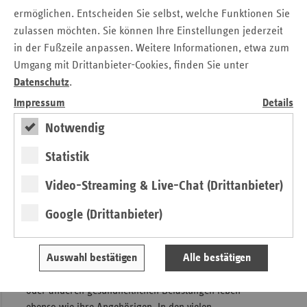
Mitglieder sind:
ermöglichen. Entscheiden Sie selbst, welche Funktionen Sie
zulassen möchten. Sie können Ihre Einstellungen jederzeit
Tom Unger MdL (Generalsekretär der CDU –
in der Fußzeile anpassen. Weitere Informationen, etwa zum
Landesverband Sachsen)
Umgang mit Drittanbieter-Cookies, finden Sie unter
Ines Lüpfert (2. Beigeordnete Landkreis Leipzig)
Datenschutz
.
Dr. Jana Gärtner (Vizepräsidentin Sächsische
Impressum
Details
Landesärztekammer)
Notwendig
Anne-Kathrin Lange (Projektkoordination,
Landeskontaktstelle Selbsthilfe Sachsen)
Statistik
Silke Heinke (Leiterin der vdek-Landesvertretung
Sachsen)
Video-Streaming & Live-Chat (Drittanbieter)
Die Schirmherrschaft übernimmt in diesem Jahr
Google (Drittanbieter)
Landtagspräsident Alexander Dierks: „Die
gesundheitsbezogene Selbsthilfe ist ein unverzichtbarer
Auswahl bestätigen
Alle bestätigen
Bestandteil unseres gesellschaftlichen Zusammenhalts. Sie
unterstützt Menschen, die mit chronischen Erkrankungen
oder anderen gesundheitlichen Belastungen leben –