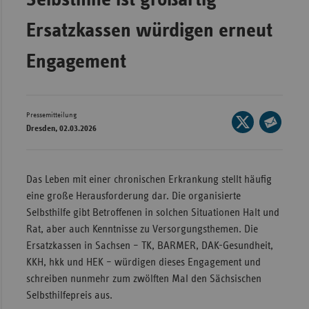
Wür
Ersatzkassen würdigen erneut
Bay
Engagement
Ber
Bre
Ha
Pressemitteilung
Seite
Dresden, 02.03.2026
auf
Hes
Seite
X
per
Mec
teilen
E-
Vo
Das Leben mit einer chronischen Erkrankung stellt häufig
Mail
eine große Herausforderung dar. Die organisierte
Nie
teilen
Selbsthilfe gibt Betroffenen in solchen Situationen Halt und
Nor
Rat, aber auch Kenntnisse zu Versorgungsthemen. Die
Wes
Ersatzkassen in Sachsen – TK, BARMER, DAK-Gesundheit,
KKH, hkk und HEK – würdigen dieses Engagement und
Rhe
schreiben nunmehr zum zwölften Mal den Sächsischen
Selbsthilfepreis aus.
Saa