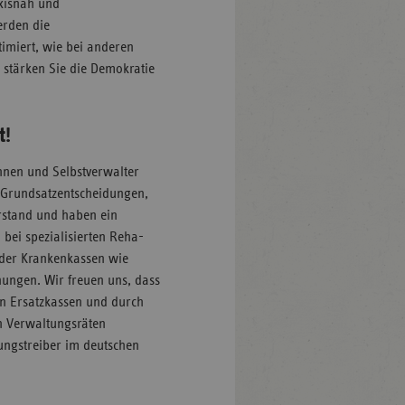
axisnah und
erden die
timiert, wie bei anderen
stärken Sie die Demokratie
t!
nnen und Selbstverwalter
e Grundsatzentscheidungen,
rstand und haben ein
bei spezialisierten Reha-
 der Krankenkassen wie
hungen. Wir freuen uns, dass
en Ersatzkassen und durch
en Verwaltungsräten
ungstreiber im deutschen