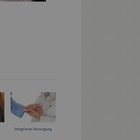
Dr. Klaus Holst, Leiter der vdek-Landesvertretun
Integrierte Versorgung