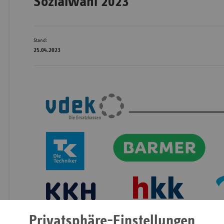
Sozialwahl 2023
Stand:
Wür
25.04.2023
Bay
Ber
Bre
Ha
Hes
Mec
Vo
Nie
Nor
Wes
Privatsphäre-Einstellungen
Rhe