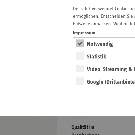
vdek-Symposium 2026
Der vdek verwendet Cookies u
ermöglichen. Entscheiden Sie s
Fußzeile anpassen. Weitere In
Das Gesundheitswesen
in Sachsen-Anhalt
Impressum
Notwendig
Basisdaten
Statistik
Video-Streaming & L
Google (Drittanbiete
weiter
Ausgabe 2025/ 26
Qualität im