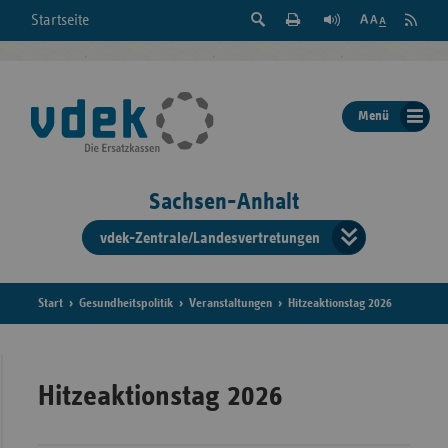
Suche
Seite
RSS
Startseite
Feed
einblenden
Drucken
abonni
Schrift
/
ausblenden
der
Menü
Seite
ändern
Sachsen-Anhalt
vdek-Zentrale/Landesvertretungen
Verband
der
Ersatzka
Start
Gesundheitspolitik
Veranstaltungen
Hitzeaktionstag 2026
Bun
Hitzeaktionstag 2026