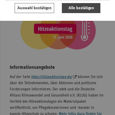
Auswahl bestätigen
Alle bestätigen
Informationsangebote
Auf der Seite
https://hitzeaktionstag.de/
können Sie sich
über die Teilnehmenden, über Aktionen und politische
Forderungen informieren. Der vdek und die Deutsche
Allianz Klimawandel und Gesundheit e.V. (KLUG) haben im
Vorfeld des Hitzeaktionstages ein Materialpaket
veröffentlicht, um Pflegeberaterinnen und -berater in
puncto Hitzeschutz zu schulen.
Mehr Infos dazu finden Sie