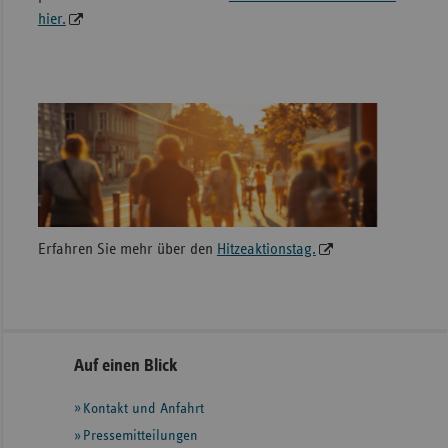
hier.
Erfahren Sie mehr über den
Hitzeaktionstag.
Seitennavigation
Seitenleiste
Auf einen Blick
mit
Kontakt und Anfahrt
weiteren
Informationen
Pressemitteilungen