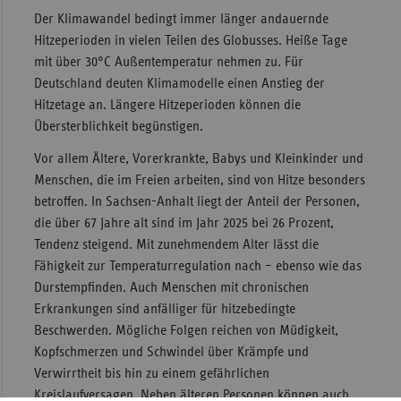
Der Klimawandel bedingt immer länger andauernde
Sac
Hitzeperioden in vielen Teilen des Globusses. Heiße Tage
Sac
mit über 30°C Außentemperatur nehmen zu. Für
An
Deutschland deuten Klimamodelle einen Anstieg der
Hitzetage an. Längere Hitzeperioden können die
Sch
Übersterblichkeit begünstigen.
Ho
Vor allem Ältere, Vorerkrankte, Babys und Kleinkinder und
Thü
Menschen, die im Freien arbeiten, sind von Hitze besonders
betroffen. In Sachsen-Anhalt liegt der Anteil der Personen,
die über 67 Jahre alt sind im Jahr 2025 bei 26 Prozent,
Tendenz steigend. Mit zunehmendem Alter lässt die
Fähigkeit zur Temperaturregulation nach – ebenso wie das
Durstempfinden. Auch Menschen mit chronischen
Erkrankungen sind anfälliger für hitzebedingte
Beschwerden. Mögliche Folgen reichen von Müdigkeit,
Kopfschmerzen und Schwindel über Krämpfe und
Verwirrtheit bis hin zu einem gefährlichen
Kreislaufversagen. Neben älteren Personen können auch