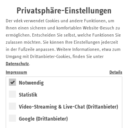
Menschen mit einer psychischen Erkrankung unter Hitze
Privatsphäre-Einstellungen
leiden, da sie Erkrankungen wie Angststörungen und
Depressionen verstärken können.
Der vdek verwendet Cookies und andere Funktionen, um
Ihnen einen sicheren und komfortablen Website-Besuch zu
Hitzeaktionstag 2026
ermöglichen. Entscheiden Sie selbst, welche Funktionen Sie
zulassen möchten. Sie können Ihre Einstellungen jederzeit
Am
11. Juni 2026
findet der bundesweite
Hitzeaktionstag
in der Fußzeile anpassen. Weitere Informationen, etwa zum
2026
unter dem
Motto
„Gemeinsam vorsorgen gegen
Umgang mit Drittanbieter-Cookies, finden Sie unter
Extremhitze“
statt. Bundesweit machen zahlreiche
Datenschutz
.
Aktionen, Veranstaltungen und Gespräche über die uns
drohenden Hitzeperioden aufmerksam. Auch der vdek
Impressum
Details
beteiligt sich. Wie können sich Kommunen, Unternehmen
Notwendig
und Einzelpersonen besser gegen Extremhitze wappnen?
Wie schützen wir die besonders vulnerablen Gruppen?
Statistik
Der Hitzeaktionstag weist auf die Herausforderungen von
Video-Streaming & Live-Chat (Drittanbieter)
extremer Hitze auf gesamtgesellschaftlicher Ebene hin,
zeigt Schutzmaßnahmen auf und kann damit die Resilienz
Google (Drittanbieter)
in der Gesamtbevölkerung stärken.