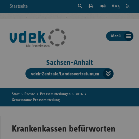
Suche
Seite
RSS
Startseite
Feed
einblenden
Drucken
abonni
Schrift
/
ausblenden
der
Menü
Seite
ändern
Sachsen-Anhalt
vdek-Zentrale/Landesvertretungen
Verband
der
Ersatzka
Start
Presse
Pressemitteilungen
2016
Gemeinsame Pressemitteilung
Bun
Krankenkassen befürworten