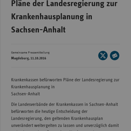
Pläne der Landesregierung zur
Wür
Krankenhausplanung in
Bay
Sachsen-Anhalt
Ber
Bre
Ha
Gemeinsame Pressemitteilung
Seite
Hes
Magdeburg, 11.10.2016
auf
Seite
X
Mec
per
teilen
Vo
E-
Krankenkassen befürworten Pläne der Landesregierung zur
Mail
Nie
Krankenhausplanung in
teilen
Sachsen-Anhalt
Nor
Wes
Die Landesverbände der Krankenkassen in Sachsen-Anhalt
befürworten die heutige Entscheidung der
Rhe
Landesregierung, den geltenden Krankenhausplan
unverändert weitergelten zu lassen und unverzüglich damit
Saa