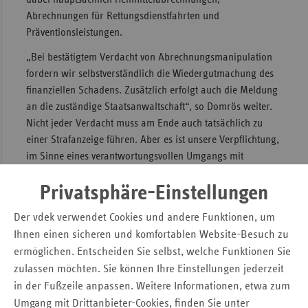
Abrechnungen für Rettungsdienstfahrten und
Sac
Präventionsleistungen.
Sac
„Bei bestätigtem Verdacht von Abrechnungsmanipulation
An
fordern wir selbstverständlich die Wiedergutmachung des
Sch
finanziellen Schadens. Zusätzlich erfolgt auch die Meldung
Ho
an die zuständige Staatsanwaltschaft“, so Domrös weiter.
Thü
Nicht jeder Verdacht muss am Ende auch tatsächlich zu
einer Strafanzeige führen. Aber es ist unsere Verpflichtung,
im Sinne eines verantwortungsvollen Umgangs mit
Versichertengeldern jedem berechtigten Verdacht auf
Privatsphäre-Einstellungen
Manipulation nachzugehen.
Durch Manipulation aufgefallen waren vor allem
Der vdek verwendet Cookies und andere Funktionen, um
Abrechnungen von Leistungen, für die der jeweilige
Ihnen einen sicheren und komfortablen Website-Besuch zu
Erbringer wegen fehlender Qualifikation keine Zulassung
ermöglichen. Entscheiden Sie selbst, welche Funktionen Sie
hatte oder falsche Kostenkalkulationen, die zu überhöhten
zulassen möchten. Sie können Ihre Einstellungen jederzeit
Entgeltforderungen führten. Auch Beispiele wie die
in der Fußzeile anpassen. Weitere Informationen, etwa zum
unzulässige Verwendung von Zuschüssen für
Umgang mit Drittanbieter-Cookies, finden Sie unter