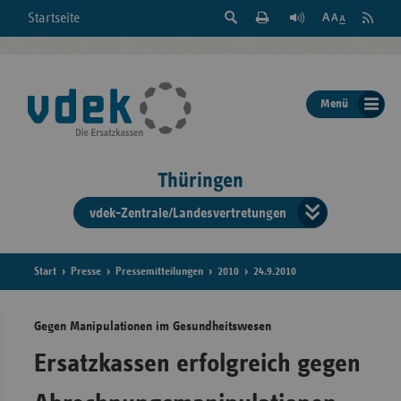
Suche
Seite
RSS
Startseite
Feed
einblenden
Drucken
abonni
Schrift
/
ausblenden
der
Menü
Seite
ändern
Thüringen
vdek-Zentrale/Landesvertretungen
Verband
der
Ersatzka
Start
Presse
Pressemitteilungen
2010
24.9.2010
Gegen Manipulationen im Gesundheitswesen
Bun
Ersatzkassen erfolgreich gegen