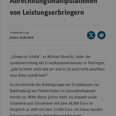
Abrechnungsmanipulationen
Wür
von Leistungserbringern
Bay
Ber
Pressemitteilung
Seite
Bre
Erfurt, 24.09.2010
auf
Seite
Ha
X
per
Hes
teilen
E-
„Schwarze Schafe“, so Michael Domrös, Leiter der
Mec
Mail
Landesvertretung des Ersatzkassenverbandes in Thüringen,
Vo
teilen
„gibt es leider nach wie vor und es ist auch nicht absehbar,
dass diese aussterben!“
Nie
Nor
So verzeichnete die Arbeitsgruppe der Ersatzkassen zur
Wes
Bekämpfung von Fehlverhalten im Gesundheitswesen
bereits zur Mitte dieses Jahres mehr als doppelt soviel
Rhe
Schadenersatz-Einnahmen mit über 66.000 Euro im
Vergleich zu 2009 mit über 27.000 Euro. Im Fokus standen
Saa
dabei hauptsächlich Heilmittelabrechnungen,