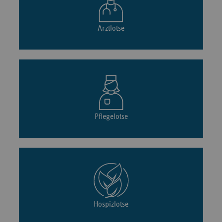
Arztlotse
Pflegelotse
Hospizlotse