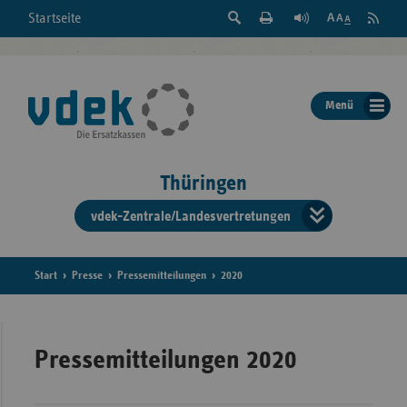
Suche
Seite
RSS
Startseite
Feed
einblenden
Drucken
abonni
Schrift
/
ausblenden
der
Menü
Seite
ändern
Thüringen
vdek-Zentrale/Landesvertretungen
Verband
der
Ersatzka
Start
Presse
Pressemitteilungen
2020
Bun
Pressemitteilungen 2020