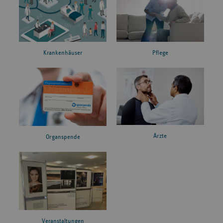
Krankenhäuser
Pflege
Ärzte
Organspende
Veranstaltungen