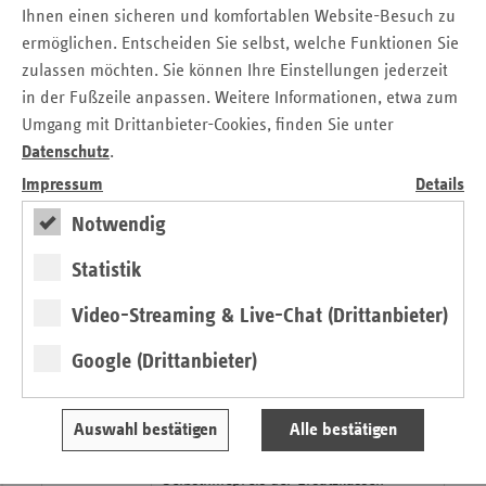
Schutzschirm für Heilmittelerbringer
Ihnen einen sicheren und komfortablen Website-Besuch zu
02.06.2020
ermöglichen. Entscheiden Sie selbst, welche Funktionen Sie
Bereits 12 Millionen Euro an 789
zulassen möchten. Sie können Ihre Einstellungen jederzeit
Leistungserbringer ausgezahlt
in der Fußzeile anpassen. Weitere Informationen, etwa zum
Heilmittelerbringer erhalten
20.05.2020
Umgang mit Drittanbieter-Cookies, finden Sie unter
Ausgleichszahlungen
Datenschutz
.
Anträge können ab sofort bei der ARGE
Impressum
Details
Heilmittelzulassung gestellt werden
Notwendig
ersatzkasse report. Mai 2020
05.05.2020
Statistik
Corona-Pandemie - Herausforderungen
an das Gesundheitssystem
Video-Streaming & Live-Chat (Drittanbieter)
Antragsfrist verlängert!
29.04.2020
Google (Drittanbieter)
3. Selbsthilfepreis der Ersatzkassen
Wichtiger Hinweis für Selbsthilfegruppen
15.04.2020
Auswahl bestätigen
Alle bestätigen
Bewerbungen zum 3. Thüringer
Selbsthilfepreis der Ersatzkassen