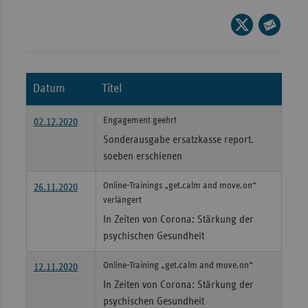
Wür
Seite
auf
Seite
Bay
X
per
Ber
teilen
E-
Datum
Titel
Bre
Mail
teilen
Ha
Engagement geehrt
02.12.2020
Hes
Sonderausgabe ersatzkasse report.
soeben erschienen
Mec
Vo
Online-Trainings „get.calm and move.on“
26.11.2020
verlängert
Nie
In Zeiten von Corona: Stärkung der
Nor
psychischen Gesundheit
Wes
Rhe
Online-Training „get.calm and move.on“
12.11.2020
In Zeiten von Corona: Stärkung der
psychischen Gesundheit
Saa