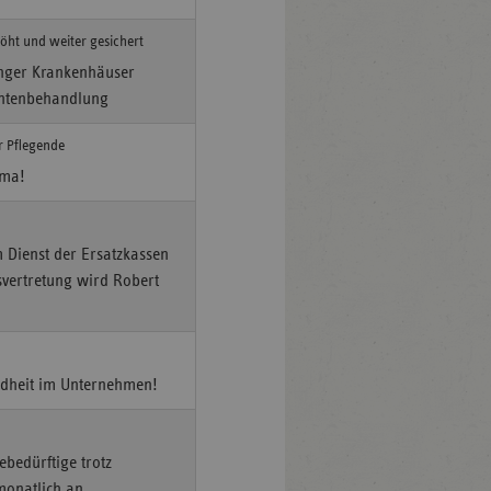
öht und weiter gesichert
inger Krankenhäuser
ientenbehandlung
r Pflegende
ema!
m Dienst der Ersatzkassen
svertretung wird Robert
ndheit im Unternehmen!
bedürftige trotz
monatlich an