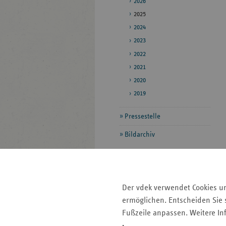
2026
2025
2024
2023
2022
2021
2020
2019
Pressestelle
Bildarchiv
Seitenleiste
Auf einen Blick
mit
Der vdek verwendet Cookies u
Pressemitteilungen
weiteren
ermöglichen. Entscheiden Sie s
Informationen
Kontakt und Anfahrt
Fußzeile anpassen. Weitere In
Veranstaltungen