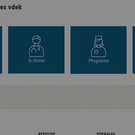
es vdek
Arztlotse
Pflegelotse
BEREICHE
FORMALES