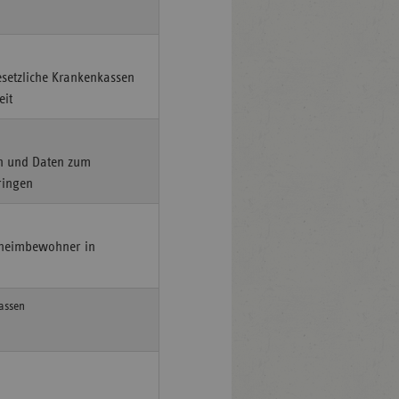
esetzliche Krankenkassen
eit
n und Daten zum
ringen
geheimbewohner in
assen