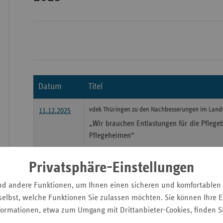
Wür
Bay
Ber
Datum
Titel
Bre
vdek Thüringen zu den Nachbesserungen im Land
Ha
11.12.2025
„Wir brauchen Entlastungen für die Pflegeb
Hes
Pflegeheimen“
Mec
Vo
Preis für betriebliche Gesundheitsförderung „49 g
11.12.2025
Privatsphäre-Einstellungen
Ambulanter Pflegedienst aus Nordhausen g
Nie
nd andere Funktionen, um Ihnen einen sicheren und komfortablen
Nor
Gemeinsame Pressemitteilung vdek & TMSGAF
04.12.2025
elbst, welche Funktionen Sie zulassen möchten. Sie können Ihre Ei
Wes
Übergangsregelung zur Nachbarschaftshilfe
formationen, etwa zum Umgang mit Drittanbieter-Cookies, finden S
Rhe