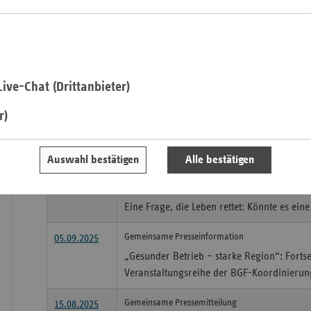
Preis für betriebliche Gesundheitsförderung „49 g
20.11.2025
Vier Thüringer Unternehmen gewinnen be
Saa
Ideenwettbewerb
Sac
Welt-Diabetes-Tag am 14. November 2025
11.11.2025
Sac
ive-Chat (Drittanbieter)
Unterschätzte Gefahr bei Diabetes: Psychi
An
soziale Ausgrenzung
r)
Sch
Ho
Pressemitteilung
23.09.2025
Woche der Demenz
Auswahl bestätigen
Alle bestätigen
Thü
Pressemitteilung
11.09.2025
Eine Frage, die Leben rettet: Könnte es eine
Gemeinsame Presseinformation
05.09.2025
„Gesunder Betrieb – starke Region“: Forts
Veranstaltungsreihe der BGF-Koordinierung
Gemeinsame Pressemitteilung
15.08.2025