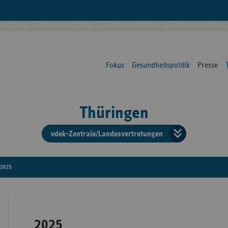
Fokus
Gesundheitspolitik
Presse
Thüringen
vdek-Zentrale/Landesvertretungen
Verba
der
2025
Ersat
2025
Bun