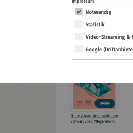
Impressum
Bildarchiv
Notwendig
Statistik
Neu: Ausgabe 4/2026
des ersatzkassen
Video-Streaming & L
Magazins
Google (Drittanbiete
Magazin
weiter
Neue Ausgabe erschienen
Schwerpunkt: Pflegereform