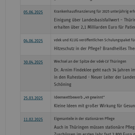
Krankenhausfinanzierung für 2025 unterjährig erh
05.06.2025
Einigung über Landesbasisfallwert – Thür
erhalten über 2,1 Milliarden Euro für Pat
vdek und KLUG veröffentlichen Schulungspaket fü
04.06.2025
Hitzeschutz in der Pflege? Brandheißes Th
Wechsel an der Spitze der vdek-LV Thüringen
30.04.2025
Dr. Arnim Findeklee geht nach 34 Jahren i
in den Ruhestand - Neuer Leiter der Lande
Schöning
Ideenwettbewerb „49 gewinnt“
25.03.2025
Kleine Ideen mit großer Wirkung für Gesu
Eigenanteile in der stationären Pflege
11.02.2025
Auch in Thüringen müssen stationäre Pflege
Zuschüssen im ersten Jahr fast 2.800 Euro 