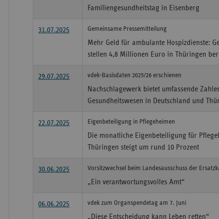
Familiengesundheitstag in Eisenberg
Gemeinsame Pressemitteilung
31.07.2025
Mehr Geld für ambulante Hospizdienste: G
stellen 4,8 Millionen Euro in Thüringen ber
vdek-Basisdaten 2025/26 erschienen
29.07.2025
Nachschlagewerk bietet umfassende Zahle
Gesundheitswesen in Deutschland und Thü
Eigenbeteiligung in Pflegeheimen
22.07.2025
Die monatliche Eigenbeteiligung für Pfle
Thüringen steigt um rund 10 Prozent
Vorsitzwechsel beim Landesausschuss der Ersatzk
30.06.2025
„Ein verantwortungsvolles Amt“
vdek zum Organspendetag am 7. Juni
06.06.2025
„Diese Entscheidung kann Leben retten“