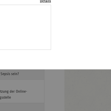
Details
ewinnt!“
Pfalz
i bundesweitem
rland
hsen
hsen-
sche Erkrankungen und
halt
leswig-
lstein
ringen
 Sepsis sein?
etzung der Online-
sstelle